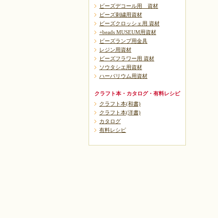
ビーズデコール用 資材
ビーズ刺繍用資材
ビーズクロッシェ用 資材
+beads MUSEUM用資材
ビーズランプ用金具
レジン用資材
ビーズフラワー用 資材
ソウタシエ用資材
ハーバリウム用資材
クラフト本・カタログ・有料レシピ
クラフト本(和書)
クラフト本(洋書)
カタログ
有料レシピ