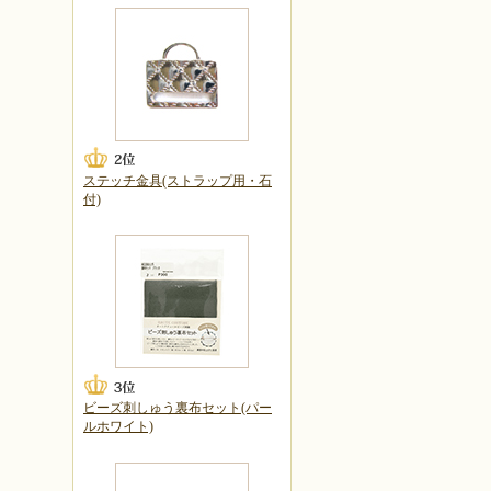
ステッチ金具(ストラップ用・石
付)
ビーズ刺しゅう裏布セット(パー
ルホワイト)