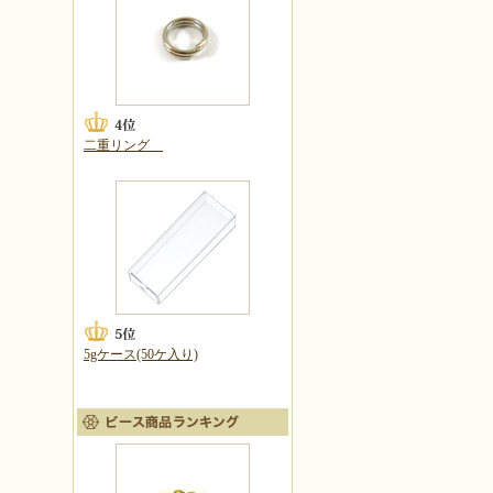
二重リング
5gケース(50ケ入り)