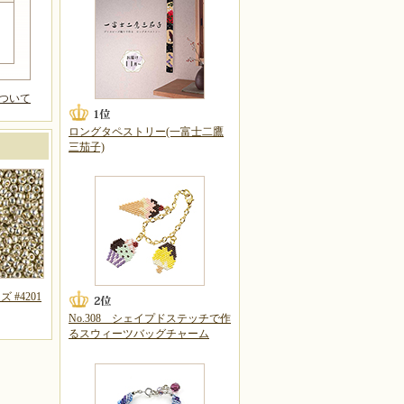
ついて
ロングタペストリー(一富士二鷹
三茄子)
 #4201
No.308 シェイプドステッチで作
るスウィーツバッグチャーム