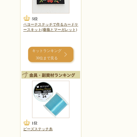
ペヨーテステッチで作るカードケ
ースキット(薔薇とマーガレット)
キットランキング
30位まで見る
ビーズステッチ糸