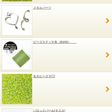
メタルパーツ
ビーズステッチ糸（約#40）
丸大ビーズ #172
バロックパール(キスカ)