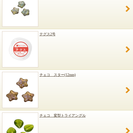
テグス2号
チェコ スター(12mm)
チェコ 変型トライアングル