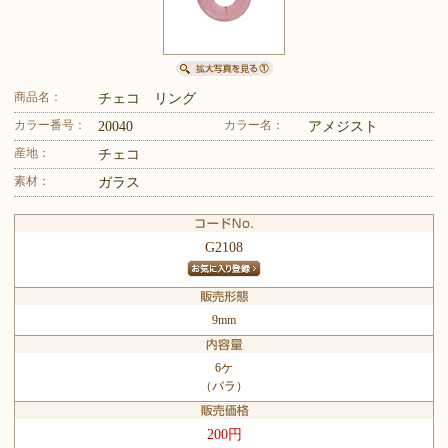
商品名：
チェコ リング
カラー番号：
カラー名：
20040
アメジスト
産地：
チェコ
素材：
ガラス
G2108
9mm
6ケ
（バラ）
200円