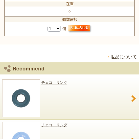
○
個
返品について
チェコ リング
チェコ リング