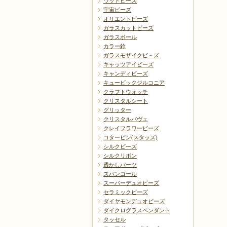
ウッドビーズ
宇宙ビーズ
オリエントビーズ
ガラスカットビーズ
戻る
ガラスボール
カラー鈴
ガラスモザイクビ－ズ
キャッツアイビーズ
キャンディビーズ
キュービックジルコニア
クラフトウォッチ
クリスタルシート
グリッター
クリスタルパヴェ
クレイフラワービーズ
コターピン(スタッズ)
シルクビーズ
シルクリボン
透かしパーツ
スパンコール
スーパーデュオビーズ
セラミックビーズ
ダイヤモンデュオビーズ
ダイクログラスペンダント
タッセル