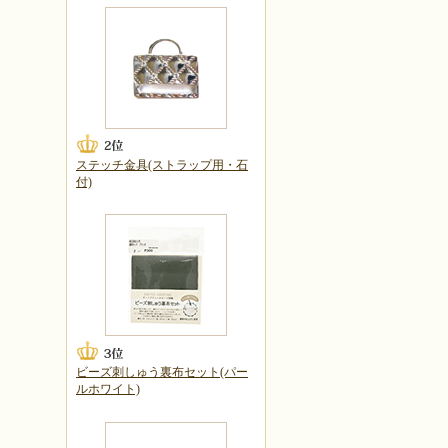
ステッチ金具(ストラップ用・石
付)
ビーズ刺しゅう裏布セット(パー
ルホワイト)