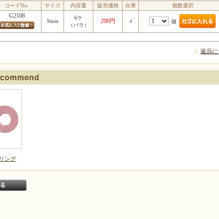
コードNo.
サイズ
内容量
販売価格
在庫
個数選択
G2108
6ケ
200円
○
9mm
個
（バラ）
返品に
リング