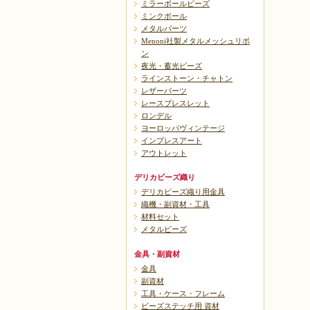
ミラーボールビーズ
ミンクボール
メタルパーツ
Menoni社製メタルメッシュリボ
ン
夜光・蓄光ビーズ
ラインストーン・チャトン
レザーパーツ
レースブレスレット
ロンデル
ヨーロッパヴィンテージ
インプレスアート
アウトレット
デリカビーズ織り
デリカビーズ織り用金具
織機・副資材・工具
材料セット
メタルビーズ
金具・副資材
金具
副資材
工具・ケース・フレーム
ビーズステッチ用 資材