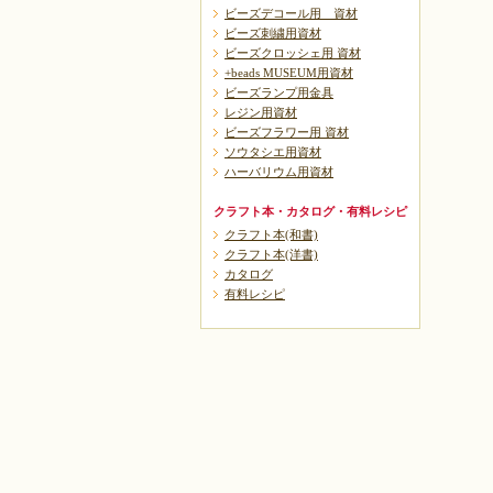
ビーズデコール用 資材
ビーズ刺繍用資材
ビーズクロッシェ用 資材
+beads MUSEUM用資材
ビーズランプ用金具
レジン用資材
ビーズフラワー用 資材
ソウタシエ用資材
ハーバリウム用資材
クラフト本・カタログ・有料レシピ
クラフト本(和書)
クラフト本(洋書)
カタログ
有料レシピ