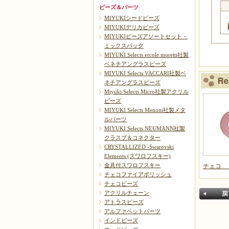
ビーズ＆パーツ
MIYUKIシードビーズ
MIYUKIデリカビーズ
MIYUKIビーズアソートセット・
ミックスパック
MIYUKI Selects ercole moretti社製
ベネチアングラスビーズ
MIYUKI Selects VACCARI社製ベ
ネチアングラスビーズ
Miyuki Selects Micro社製アクリル
ビーズ
MIYUKI Selects Menoni社製メタ
ルパーツ
MIYUKI Selects NEUMANN社製
クラスプ＆コネクター
CRYSTALLIZED -Swarovski
Elements (スワロフスキー)
金具付スワロフスキー
チェコ 
チェコファイアポリッシュ
チェコビーズ
アクリルチェーン
アトラスビーズ
アルファベットパーツ
インドビーズ