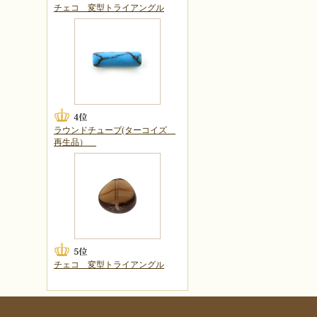
チェコ 変型トライアングル
ラウンドチューブ(ターコイズ
再生品）
チェコ 変型トライアングル