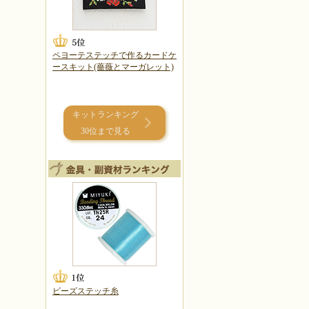
ペヨーテステッチで作るカードケ
ースキット(薔薇とマーガレット)
キットランキング
30位まで見る
ビーズステッチ糸