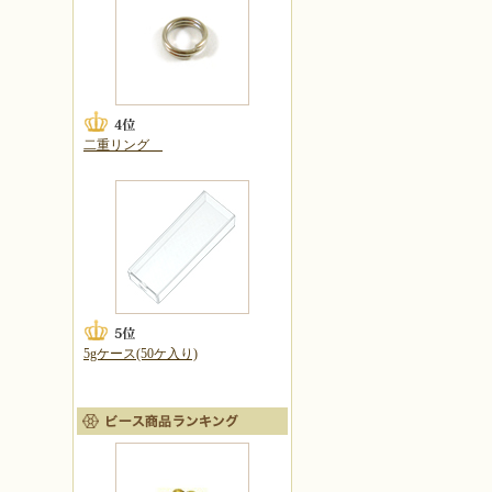
二重リング
5gケース(50ケ入り)