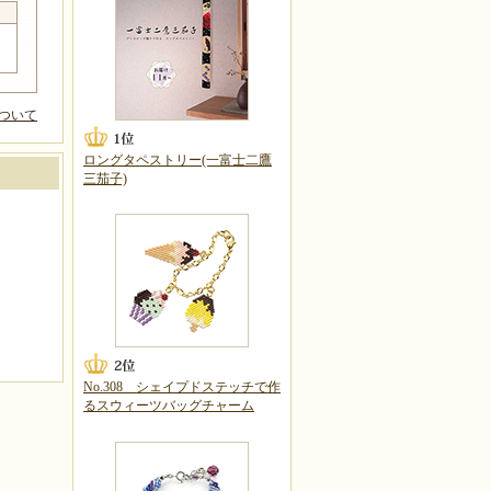
ついて
ロングタペストリー(一富士二鷹
三茄子)
No.308 シェイプドステッチで作
るスウィーツバッグチャーム