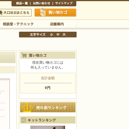
商品一覧
お問い合わせ
サイトマップ
買い物かご
口注文はこちら
相談室・テクニック
店舗案内
現在買い物カゴには
何も入っていません。
文字サイズの変更
小
中
大
合計金額
0円
イ