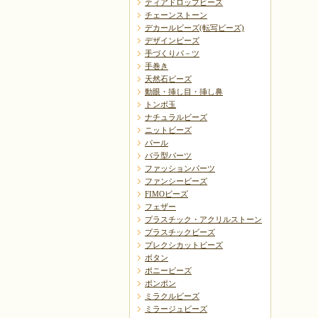
ティアドロップビーズ
チェーンストーン
デカールビーズ(転写ビーズ)
デザインビーズ
手づくりパ－ツ
手巻き
天然石ビーズ
動眼・挿し目・挿し鼻
トンボ玉
ナチュラルビーズ
ニットビーズ
パール
バラ型パーツ
ファッションパーツ
ファンシービーズ
FIMOビーズ
フェザー
プラスチック・アクリルストーン
プラスチックビーズ
プレクシカットビーズ
ボタン
ポニービーズ
ポンポン
ミラクルビーズ
ミラージュビーズ