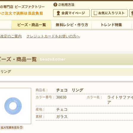
・アクセサリーの専門店
 改定のご案内
クレジットカードをお使いの方へ
ご利用方法
 5,000円以上のご注文で送料は当店が負担いたします
の専門店 ビーズファクトリー 5,000円以上のご注文で送料は当店が負担いたします
会員マイページ
お気に入りリスト
大
ビーズ・商品一覧
無料レシピ・作り方
トレンド特集
 リング
商品名：
チェコ リング
カラー番号：
30030
カラー名：
ライトサファ
ア
産地：
チェコ
素材：
ガラス