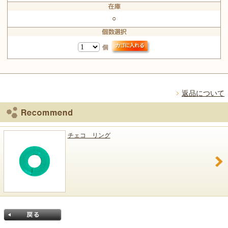
○
個
返品について
チェコ リング