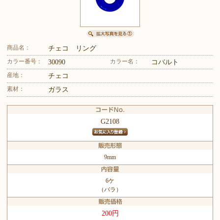
商品名：
チェコ リング
カラー番号：
カラー名：
30090
コバルト
産地：
チェコ
素材：
ガラス
G2108
9mm
6ケ
（バラ）
200円