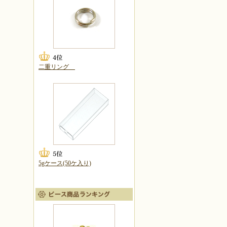
二重リング
5gケース(50ケ入り)