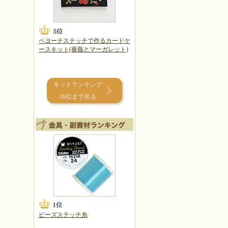
ペヨーテステッチで作るカードケ
ースキット(薔薇とマーガレット)
キットランキング
30位まで見る
ビーズステッチ糸