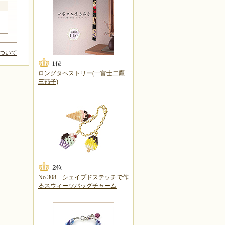
ついて
ロングタペストリー(一富士二鷹
三茄子)
No.308 シェイプドステッチで作
るスウィーツバッグチャーム