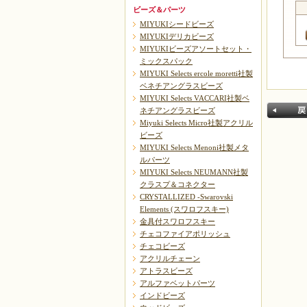
ビーズ＆パーツ
MIYUKIシードビーズ
MIYUKIデリカビーズ
MIYUKIビーズアソートセット・
ミックスパック
MIYUKI Selects ercole moretti社製
ベネチアングラスビーズ
MIYUKI Selects VACCARI社製ベ
ネチアングラスビーズ
Miyuki Selects Micro社製アクリル
ビーズ
MIYUKI Selects Menoni社製メタ
ルパーツ
MIYUKI Selects NEUMANN社製
クラスプ＆コネクター
CRYSTALLIZED -Swarovski
戻る
Elements (スワロフスキー)
金具付スワロフスキー
チェコファイアポリッシュ
チェコビーズ
アクリルチェーン
アトラスビーズ
アルファベットパーツ
インドビーズ