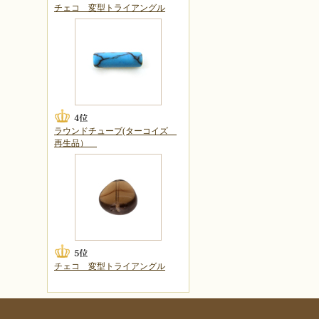
チェコ 変型トライアングル
ラウンドチューブ(ターコイズ
再生品）
チェコ 変型トライアングル