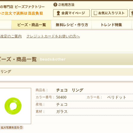
・アクセサリーの専門店
 改定のご案内
クレジットカードをお使いの方へ
ご利用方法
 5,000円以上のご注文で送料は当店が負担いたします
の専門店 ビーズファクトリー 5,000円以上のご注文で送料は当店が負担いたします
会員マイページ
お気に入りリスト
大
ビーズ・商品一覧
無料レシピ・作り方
トレンド特集
 リング
商品名：
チェコ リング
カラー番号：
50400
カラー名：
ペリドット
産地：
チェコ
素材：
ガラス