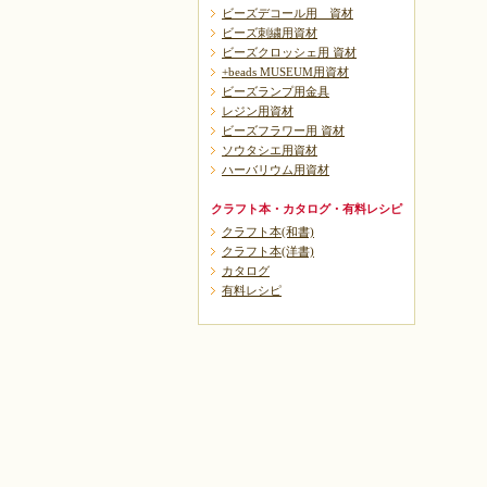
ビーズデコール用 資材
ビーズ刺繍用資材
ビーズクロッシェ用 資材
+beads MUSEUM用資材
ビーズランプ用金具
レジン用資材
ビーズフラワー用 資材
ソウタシエ用資材
ハーバリウム用資材
クラフト本・カタログ・有料レシピ
クラフト本(和書)
クラフト本(洋書)
カタログ
有料レシピ