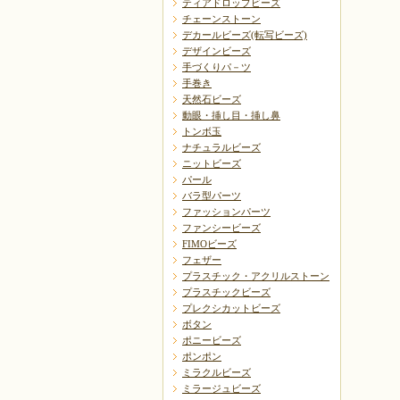
ティアドロップビーズ
チェーンストーン
デカールビーズ(転写ビーズ)
デザインビーズ
手づくりパ－ツ
手巻き
天然石ビーズ
動眼・挿し目・挿し鼻
トンボ玉
ナチュラルビーズ
ニットビーズ
パール
バラ型パーツ
ファッションパーツ
ファンシービーズ
FIMOビーズ
フェザー
プラスチック・アクリルストーン
プラスチックビーズ
プレクシカットビーズ
ボタン
ポニービーズ
ポンポン
ミラクルビーズ
ミラージュビーズ