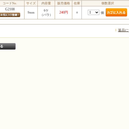
コードNo.
サイズ
内容量
販売価格
在庫
個数選択
G2108
6ケ
240円
○
9mm
個
（バラ）
返品に