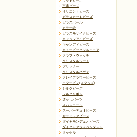
ウッドビーズ
宇宙ビーズ
オリエントビーズ
ガラスカットビーズ
ガラスボール
カラー鈴
ガラスモザイクビ－ズ
キャッツアイビーズ
キャンディビーズ
キュービックジルコニア
クラフトウォッチ
クリスタルシート
グリッター
クリスタルパヴェ
クレイフラワービーズ
コターピン(スタッズ)
シルクビーズ
シルクリボン
透かしパーツ
スパンコール
スーパーデュオビーズ
セラミックビーズ
ダイヤモンデュオビーズ
ダイクログラスペンダント
タッセル