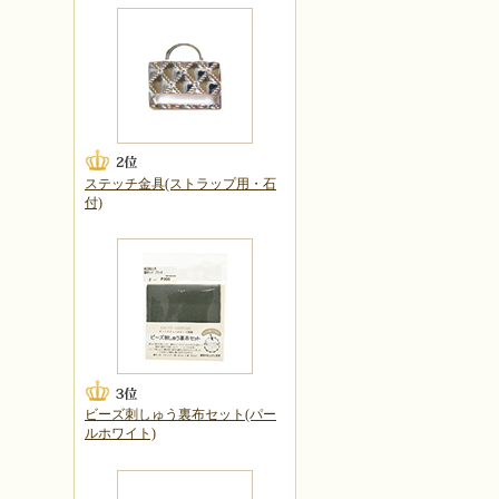
ステッチ金具(ストラップ用・石
付)
ビーズ刺しゅう裏布セット(パー
ルホワイト)