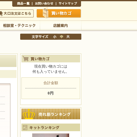
商品一覧
お問い合わせ
サイトマップ
買い物かご
口注文はこちら
相談室・テクニック
店舗案内
現在買い物カゴには
何も入っていません。
文字サイズの変更
小
中
大
合計金額
0円