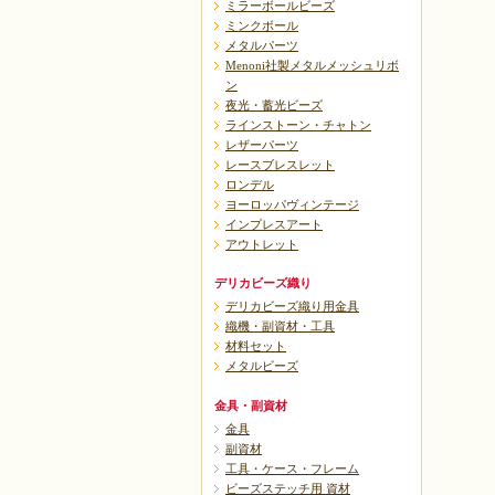
ミラーボールビーズ
ミンクボール
メタルパーツ
Menoni社製メタルメッシュリボ
ン
夜光・蓄光ビーズ
ラインストーン・チャトン
レザーパーツ
レースブレスレット
ロンデル
ヨーロッパヴィンテージ
インプレスアート
アウトレット
デリカビーズ織り
デリカビーズ織り用金具
織機・副資材・工具
材料セット
メタルビーズ
金具・副資材
金具
副資材
工具・ケース・フレーム
ビーズステッチ用 資材