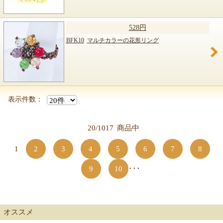
528円
BFK10
マルチカラーの花形リング
表示件数：
20/1017
商品中
1
2
3
4
5
6
7
8
9
10
･･･
オススメ