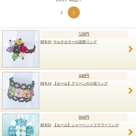
【キット商品一覧】
1
2
528円
BFK10
マルチカラーの花形リング
440円
BFK14
【セール】グリーンの小花リング
660円
BFK65
【セール】シャーベットフラワーリング