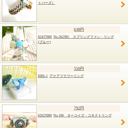
トパーズ）
638円
62437000
No.262/BU スプリングファン・リング
(ブルー)
550円
HBS-1
アクアフラワーリング
792円
62625000
No.106 ターコイズ・コネクトリング