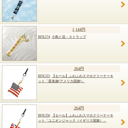
1,144円
BFK274
小鳥と花・ストラップ
264円
BFK355
【セール】ふわふわスマホクリーナーキ
ット「星条旗(アメリカ国旗)」
264円
BFK356
【セール】ふわふわスマホクリーナーキ
ット「ユニオンジャック（イギリス国旗）」