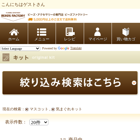
こんにちはゲストさん
ビーズファクトリー ビーズ・パーツ・金具など・アクセサリーの専門店
ホーム
レシピ
マイページ
買い物カゴ
Powered by
Translate
現在の検索：
マスコット ,
気まぐれキット
表示件数：
1/1
商品中