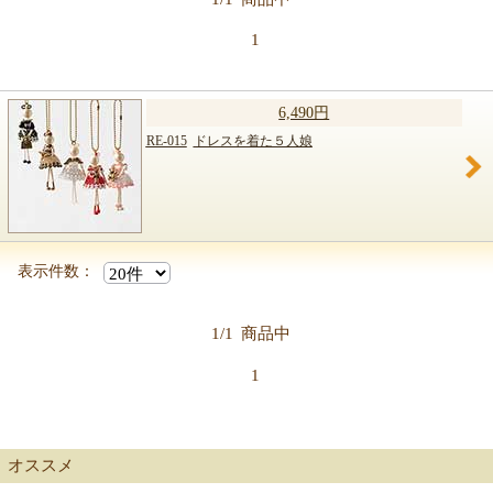
【キット商品一覧】
1
6,490円
RE-015
ドレスを着た５人娘
表示件数：
1/1
商品中
1
オススメ