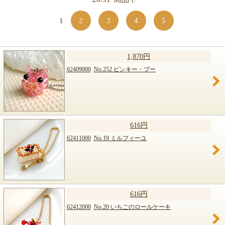
【キット商品一覧】
1
2
3
4
5
1,870円
62409000
No.252 ピンキー・ブー
616円
62411000
No.19 ミルフィーユ
616円
62412000
No.20 いちごのロールケーキ