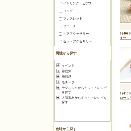
イヤリング・ピアス
リング
ブレスレット
ブローチ
624090
ヘアアクセサリー
キー・
セットアクセサリー
ファッション小物
属性から探す
スマホ・携帯 アクセサリー
メガネ・マスク小物
イベント
雰囲気
暮らしの小道具
季節感
チャーム
モチーフ
お守り・香り
テクニックからキット・レシピ
を探す
624150
マスコット
ロール
人気素材からキット・レシピを
フラワー
探す
ポーチ・がま口
バッグ＆グッズ
壁のインテリア
色味から探す