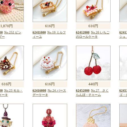
1,870円
616円
616円
00
No.252 ピン
62411000
No.19 ミルフ
62412000
No.20 いちご
6241
ブー
ィーユ
のロールケーキ
シュ
616円
616円
440円
00
No.23 モカ・
62416000
No.24 バース
62452000
No.27 さく
6245
ケーキ
デーケーキ
らんぼ・チャーム
ゴ・