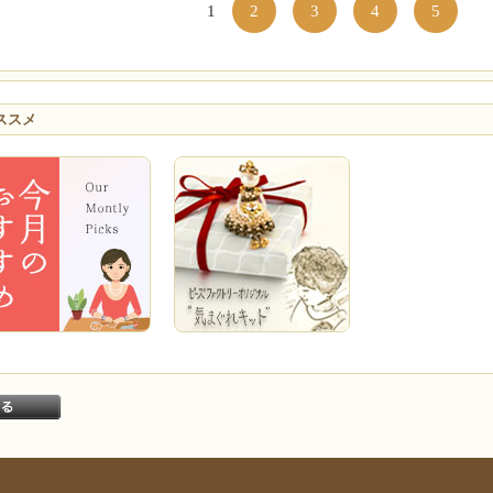
1
2
3
4
5
ススメ