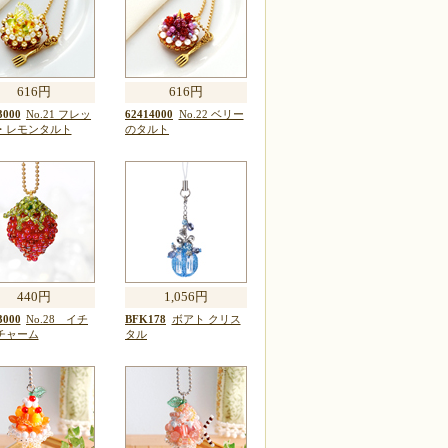
616円
616円
3000
No.21 フレッ
62414000
No.22 ベリー
・レモンタルト
のタルト
440円
1,056円
3000
No.28 イチ
BFK178
ボアト クリス
チャーム
タル