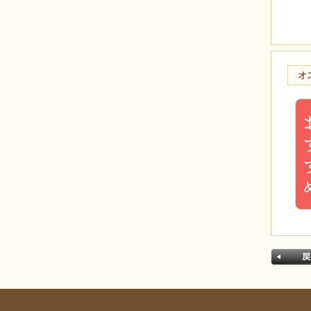
メンズアクセサリー
ブランド別
BEADS FACTORY(BFK)
BEADS FACTORY(BO)
オ
MIYUKI
Beads Home Deco
HCK
HCA
LK
MK
CREATE your STYLE with
Swarovski
オススメ
今月のオススメ8月
気まぐれキット