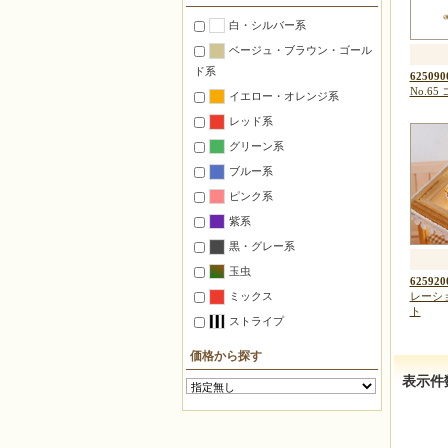
置くインテリア
白・シルバー系
つるすインテリア
ベージュ・ブラウン・ゴール
照明
ド系
625090
ステーショナリー
No.65
イエロー・オレンジ系
マグネット
レッド系
ピンクッション
グリーン系
ゴルフマーカー
ブルー系
万華鏡
ピンク系
自由に作る【ミックス】
紫系
デリカビーズ織り材料セット
黒・グレー系
【織機使用】
玉虫
625920
仕立て済みの箱入り【完成品】
ミックス
レーシ
ト
ストライプ
対象別
初心者
価格から探す
中上級者
表示件
子供向け
デリカビーズ織機使用