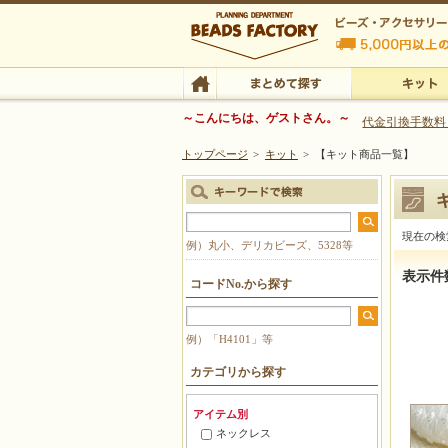
ビーズファクトリー ビーズ・パーツ・金具など
～こんにちは、ゲストさん。～
代金引換手数料
トップページ
>
キット
>
【キット商品一覧】
ビーズ・アクセサリーの専門店 ビーズファクトリー
ビーズ・アクセサリー
TOP
まとめて探す
キット
現在の検
例）丸小、デリカビーズ、5328等
【キット
表示件
コードNo.から探す
例）「H4101」等
カテゴリから探す
アイテム別
ネックレス