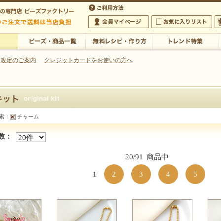
・アクセサリーの専門店
 改定のご案内
クレジットカードをお使いの方へ
ご利用方法
 5,000円以上のご注文で送料は当店が負担いたします
の専門店 ビーズファクトリー 5,000円以上のご注文で送料は当店が負担いたします
会員マイページ
お気に入りリスト
大
ビーズ・商品一覧
無料レシピ・作り方
トレンド特集
索：
チャーム
商品一覧】
数：
20/91
商品中
1
2
3
4
5