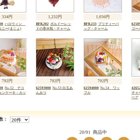
334円
1,232円
1,056円
00
ハロウィン
BFK202
ボルドーレッ
BFK233
プリティーバ
6258
 コニー(まじょ)
ドの香水瓶・チャーム
ッグ・チャーム
ゴー
792円
792円
792円
00
No.52 デコ
62593000
No.53 白玉あ
62594000
No.54 ワッ
4265
ョンケーキ・カッ
んみつ
フル
チャ
ベア
数：
20/91
商品中