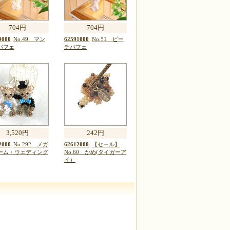
704円
704円
9000
No.49 マン
62591000
No.51 ピー
パフェ
チパフェ
3,520円
242円
2000
No.292 メガ
62612000
【セール】
ーム・ウェディング
No.60 かめ(タイガーア
イ）