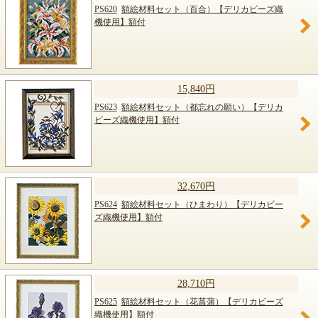
PS620
額絵材料セット（百合）【デリカビーズ織
機使用】額付
15,840円
PS623
額絵材料セット（都忘れの願い）【デリカ
ビーズ織機使用】額付
32,670円
PS624
額絵材料セット（ひまわり）【デリカビー
ズ織機使用】額付
28,710円
PS625
額絵材料セット（花菖蒲）【デリカビーズ
織機使用】額付