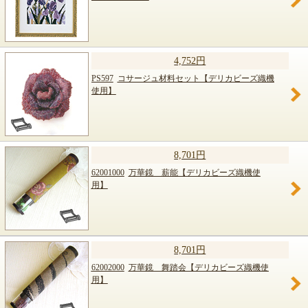
4,752円
PS597
コサージュ材料セット【デリカビーズ織機
使用】
8,701円
62001000
万華鏡 薪能【デリカビーズ織機使
用】
8,701円
62002000
万華鏡 舞踏会【デリカビーズ織機使
用】