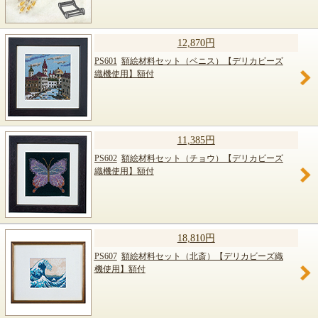
12,870円
PS601
額絵材料セット（ベニス）【デリカビーズ
織機使用】額付
11,385円
PS602
額絵材料セット（チョウ）【デリカビーズ
織機使用】額付
18,810円
PS607
額絵材料セット（北斎）【デリカビーズ織
機使用】額付