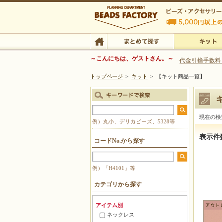
ビーズファクトリー ビーズ・パーツ・金具など
～こんにちは、ゲストさん。～
代金引換手数料
トップページ
>
キット
>
【キット商品一覧】
ビーズ・アクセサリーの専門店 ビーズファクトリー
ビーズ・アクセサリー
TOP
まとめて探す
キット
現在の検
例）丸小、デリカビーズ、5328等
【キット
表示件
コードNo.から探す
例）「H4101」等
カテゴリから探す
アイテム別
ネックレス