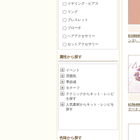
イヤリング・ピアス
リング
ブレスレット
ブローチ
834860
ヘアアクセサリー
ン
セットアクセサリー
ファッション小物
属性から探す
スマホ・携帯 アクセサリー
メガネ・マスク小物
イベント
雰囲気
暮らしの小道具
季節感
チャーム
モチーフ
お守り・香り
テクニックからキット・レシピ
を探す
マスコット
619640
人気素材からキット・レシピを
フラワー
ヤーチ
探す
ポーチ・がま口
バッグ＆グッズ
壁のインテリア
色味から探す