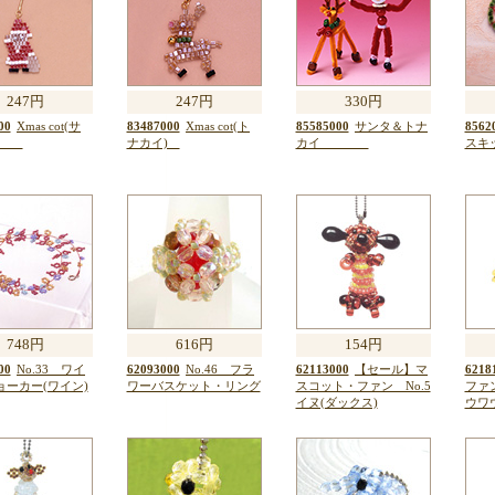
247円
247円
330円
00
Xmas cot(サ
83487000
Xmas cot(ト
85585000
サンタ＆トナ
8562
タ)
ナカイ)
カイ
スキッ
748円
616円
154円
00
No.33 ワイ
62093000
No.46 フラ
62113000
【セール】マ
6218
ョーカー(ワイン)
ワーバスケット・リング
スコット・ファン No.5
ファン
イヌ(ダックス)
ウワ