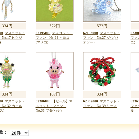
334円
572円
572円
00
マスコット・
62195000
マスコット・
62198000
マスコット・
6230
No.17 ヒツジ
ファン No.24 ヒヨコ
ファン No.27 ゾウ(パ
ファン
)
(マメコ)
オゾー)
ニ)
334円
167円
334円
00
マスコット・
62306000
【セール】マ
62362000
マスコット・
6236
No.32 カエル
スコット・ファン
ファン No.39 リース
ファン
ス)
No.35 ブタ(ハナ)
ル
数：