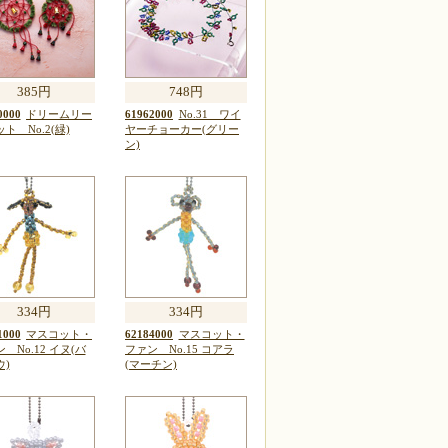
385円
748円
0000
ドリームリー
61962000
No.31 ワイ
ト No.2(緑)
ヤーチョーカー(グリー
ン)
334円
334円
1000
マスコット・
62184000
マスコット・
 No.12 イヌ(バ
ファン No.15 コアラ
ウ)
(マーチン)