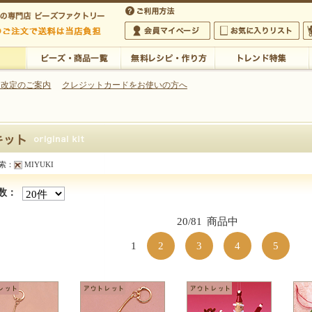
・アクセサリーの専門店
 改定のご案内
クレジットカードをお使いの方へ
ご利用方法
 5,000円以上のご注文で送料は当店が負担いたします
の専門店 ビーズファクトリー 5,000円以上のご注文で送料は当店が負担いたします
会員マイページ
お気に入りリスト
大
ビーズ・商品一覧
無料レシピ・作り方
トレンド特集
索：
MIYUKI
商品一覧】
数：
20/81
商品中
1
2
3
4
5