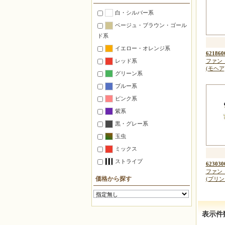
置くインテリア
白・シルバー系
つるすインテリア
ベージュ・ブラウン・ゴール
照明
ド系
ステーショナリー
イエロー・オレンジ系
621860
マグネット
レッド系
ファン 
ピンクッション
(モヘア
グリーン系
ゴルフマーカー
ブルー系
万華鏡
ピンク系
自由に作る【ミックス】
紫系
デリカビーズ織り材料セット
黒・グレー系
【織機使用】
玉虫
仕立て済みの箱入り【完成品】
ミックス
ストライプ
623030
対象別
ファン 
初心者
価格から探す
(プリン
中上級者
子供向け
表示件
デリカビーズ織機使用