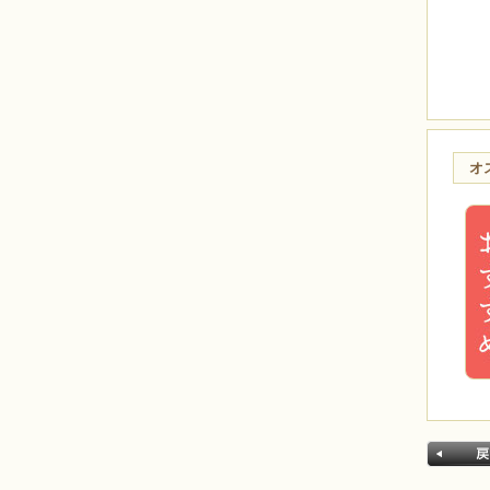
メンズアクセサリー
ブランド別
BEADS FACTORY(BFK)
BEADS FACTORY(BO)
MIYUKI
Beads Home Deco
オ
HCK
HCA
LK
MK
CREATE your STYLE with
Swarovski
オススメ
今月のオススメ8月
気まぐれキット