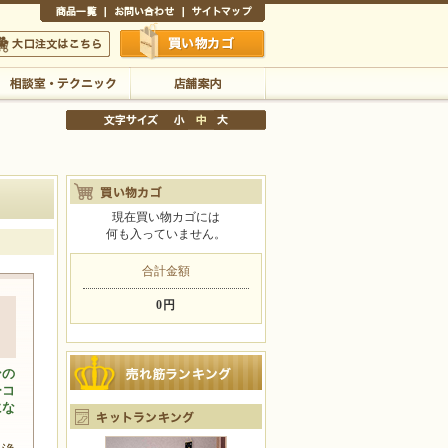
商品一覧
お問い合わせ
サイトマップ
買い物かご
口注文はこちら
相談室・テクニック
店舗案内
現在買い物カゴには
何も入っていません。
文字サイズの変更
小
中
大
合計金額
0円
タ
ンの
ーコ
にな