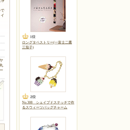
た浄
ルで
タイ
ロングタペストリー(一富士二鷹
三茄子)
ヤ
丸
ー
No.308 シェイプドステッチで作
るスウィーツバッグチャーム