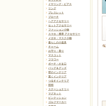
イヤリング・ピアス
リング
ブレスレット
ブローチ
ヘアアクセサリー
セットアクセサリー
ファッション小物
スマホ・携帯 アクセサリー
メガネ・マスク小物
暮らしの小道具
チャーム
お守り・香り
マスコット
フラワー
ポーチ・がま口
バッグ＆グッズ
壁のインテリア
置くインテリア
つるすインテリア
照明
ステーショナリー
マグネット
ピンクッション
ゴルフマーカー