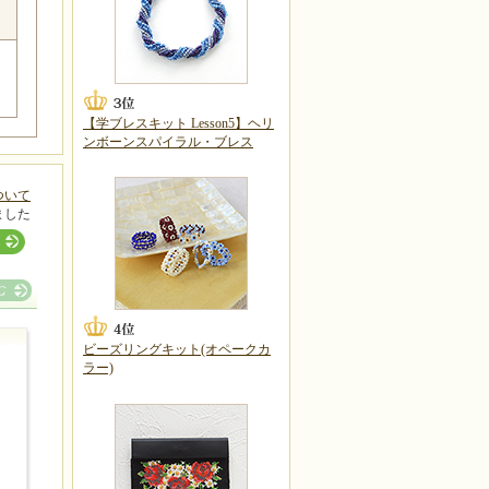
【学ブレスキット Lesson5】ヘリ
ンボーンスパイラル・ブレス
ついて
ました
ビーズリングキット(オペークカ
ラー)