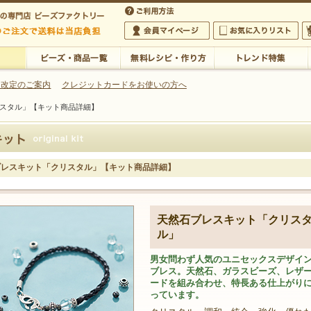
・アクセサリーの専門店
 改定のご案内
クレジットカードをお使いの方へ
スタル」【キット商品詳細】
ご利用方法
 5,000円以上のご注文で送料は当店が負担いたします
の専門店 ビーズファクトリー 5,000円以上のご注文で送料は当店が負担いたします
会員マイページ
お気に入りリスト
大
ビーズ・商品一覧
無料レシピ・作り方
トレンド特集
ブレスキット「クリスタル」【キット商品詳細】
天然石ブレスキット「クリス
ル」
男女問わず人気のユニセックスデザイ
ブレス。天然石、ガラスビーズ、レザ
ードを組み合わせ、特長ある仕上がり
っています。