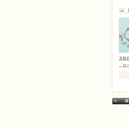
天然
「ロ