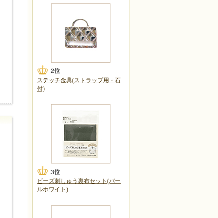
ステッチ金具(ストラップ用・石
付)
ビーズ刺しゅう裏布セット(パー
ルホワイト)