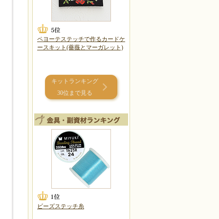
ペヨーテステッチで作るカードケ
ースキット(薔薇とマーガレット)
キットランキング
30位まで見る
ビーズステッチ糸