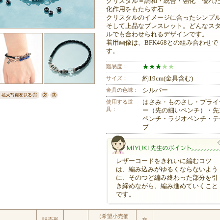
クリスタル＝調和・統合・強化 優れ
化作用をもたらす石
クリスタルのイメージに合ったシンプ
そして上品なブレスレット。どんなス
ルでも合わせられるデザインです。
着用画像は、BFK468との組み合わせで
す。
難易度：
★
★
★
★
★
サイズ：
約19cm(金具含む)
金具の色味：
シルバー
使用する道
はさみ・ものさし・プライ
具：
ー（先の細いペンチ）・先
ペンチ・ラジオペンチ・テ
プ
レザーコードをきれいに編むコツ
は、編み込みがゆるくならないよう
に、そのつど編み終わった部分を引
き締めながら、編み進めていくこと
です。
MIYUKI先生のポイント
（希望小売価
販売形
在