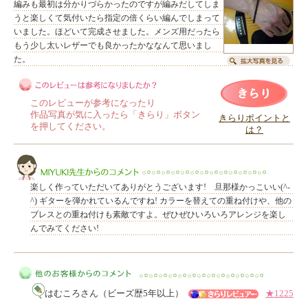
編みも最初は分かりづらかったのですが編みだしてしま
うと楽しくて気付いたら指定の倍くらい編んでしまって
いました。ほどいて完成させました。メンズ用だったら
もう少し太いレザーでも良かったかななんて思いまし
た。
このレビューが参考になったり
作品写真が気に入ったら「きらり」ボタン
きらりポイントと
を押してください。
は？
このレビューは参考になりましたか？
楽しく作っていただいてありがとうございます! 旦那様かっこいい(^-
^) ギターを弾かれているんですね! カラーを替えての重ね付けや、他の
ブレスとの重ね付けも素敵ですよ。ぜひぜひいろいろアレンジを楽し
んでみてください!
MIYUKI先生からのコメント
はむころさん（ビーズ歴5年以上）
★1225