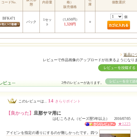
コードNo.
内容量
格）
個数選択
態
庫
販売価格
個
BFK471
（1,650円）
1セッ
○
パック
1,320円
ト
返品に
レビューで作品画像のアップロードが出来るようになり
2件のレビューがあります。
14
このレビューは...
きらりポイント
【良かった】
旦那サマ用に
はむころさん（ビーズ歴5年以上） 2016/07/05
★1225
アイピンを指定の通りにするのが難しかったです。四つ