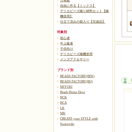
万華鏡
自由に作る【ミックス】
デリカビーズ織り材料セット【織
機使用】
仕立て済みの箱入り【完成品】
対象別
初心者
中上級者
子供向け
デリカビーズ織機使用
メンズアクセサリー
ブランド別
BEADS FACTORY(BFK)
BEADS FACTORY(BO)
MIYUKI
Beads Home Deco
HCK
HCA
LK
MK
CREATE your STYLE with
Swarovski