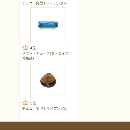
チェコ 変型トライアングル
ラウンドチューブ(ターコイズ
再生品）
チェコ 変型トライアングル