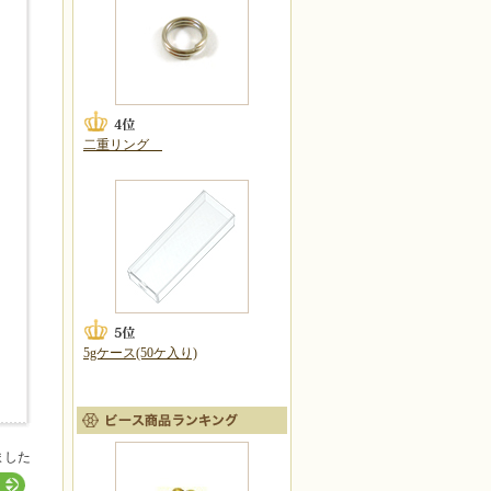
二重リング
5gケース(50ケ入り)
ました