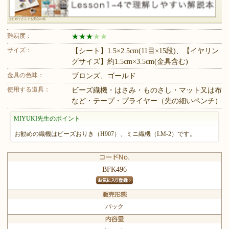
はじめてさんでも安心の箱
難易度：
★
★
★
★
★
サイズ：
【シート】1.5×2.5cm(11目×15段)、【イヤリン
グサイズ】約1.5cm×3.5cm(金具含む)
金具の色味：
ブロンズ、ゴールド
使用する道具：
ビーズ織機・はさみ・ものさし・マット又は布
など・テープ・プライヤー（先の細いペンチ）
MIYUKI先生のポイント
お勧めの織機はビーズおりき（H907）、ミニ織機（LM-2）です。
BFK496
パック