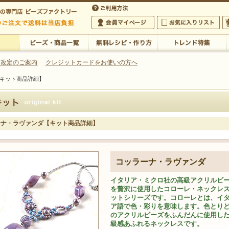
・アクセサリーの専門店
 改定のご案内
クレジットカードをお使いの方へ
キット商品詳細】
ご利用方法
 5,000円以上のご注文で送料は当店が負担いたします
の専門店 ビーズファクトリー 5,000円以上のご注文で送料は当店が負担いたします
会員マイページ
お気に入りリスト
大
ビーズ・商品一覧
無料レシピ・作り方
トレンド特集
ーナ・ラヴァンダ【キット商品詳細】
コッラーナ・ラヴァンダ
イタリア・ミクロ社の高級アクリルビ
を贅沢に使用したコローレ・ネックレ
ットシリーズです。コローレとは、イ
ア語で色・彩りを意味します。色とり
のアクリルビーズをふんだんに使用し
級感あふれるネックレスです。