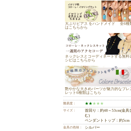
大ぶりピアス をハンドメイド 全6種
はこちらから
ネックレスとコーディネートする無料
シピはこちらから
艶やかな大きめパーツが魅力的なブレ
レット6種類はこちら
難易度：
★
★
★
★
★
サイズ：
首回り：約48～53cm(金具
む)
ペンダントトップ：約5cm
金具の色味：
シルバー