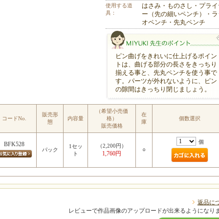
使用する道
はさみ・ものさし・プライ
具：
ー（先の細いペンチ）・ラ
オペンチ・先丸ペンチ
ピン曲げをきれいに仕上げるポイン
トは、曲げる部分の長さをきっちり
揃える事と、先丸ペンチを使う事で
す。パーツが外れないように、ピン
の隙間はきっちり閉じましょう。
MIYUKI先生のポイント
（希望小売価
販売形
在
コードNo.
内容量
格）
個数選択
態
庫
販売価格
個
BFK528
（2,200円）
1セッ
○
パック
1,760円
ト
返品に
レビューで作品画像のアップロードが出来るようになり