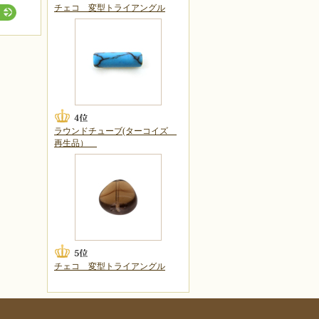
チェコ 変型トライアングル
ラウンドチューブ(ターコイズ
再生品）
チェコ 変型トライアングル