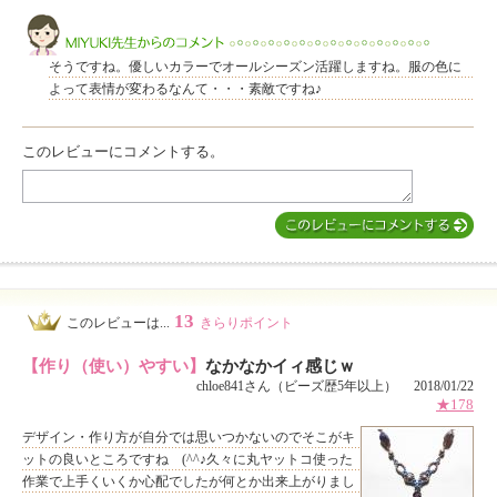
このレビューは参考になりましたか？
そうですね。優しいカラーでオールシーズン活躍しますね。服の色に
よって表情が変わるなんて・・・素敵ですね♪
このレビューにコメントする。
MIYUKI先生からのコメント
13
このレビューは...
きらりポイント
【作り（使い）やすい】
なかなかイィ感じｗ
chloe841さん（ビーズ歴5年以上） 2018/01/22
★178
デザイン・作り方が自分では思いつかないのでそこがキ
ットの良いところですね (^^♪久々に丸ヤットコ使った
作業で上手くいくか心配でしたが何とか出来上がりまし