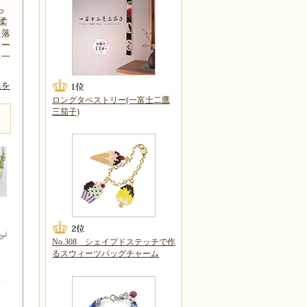
っ
柔
た落
ォー
る一
集を
ロングタペストリー(一富士二鷹
三茄子)
No.308 シェイプドステッチで作
るスウィーツバッグチャーム