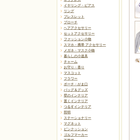
イヤリング・ピアス
リング
ブレスレット
ブローチ
ヘアアクセサリー
セットアクセサリー
ファッション小物
スマホ・携帯 アクセサリー
メガネ・マスク小物
暮らしの小道具
チャーム
お守り・香り
マスコット
フラワー
ポーチ・がま口
バッグ＆グッズ
壁のインテリア
置くインテリア
つるすインテリア
照明
ステーショナリー
マグネット
ピンクッション
ゴルフマーカー