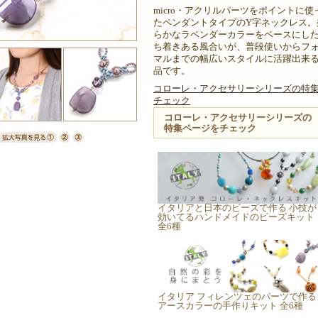
micro・アクリルパーツをポイントに使
たペンダントタイプのY字ネックレス。
らかなラベンダーカラーをベースにし
ち着きある風合いが、普段使いからフ
マルまでの幅広いスタイルに活躍出来
品です。
コローレ・アクセサリーシリーズの特
チェック
コローレ・アクセサリーシリーズの
特集ページをチェック
イタリアと日本のビーズで作る 小技が
効いてるハンドメイドのビーズキット
全6種
イタリア フィレンツェのパーツで作る
アースカラーの手作りキット 全6種