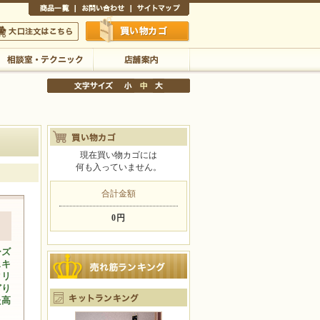
商品一覧
お問い合わせ
サイトマップ
買い物かご
口注文はこちら
相談室・テクニック
店舗案内
現在買い物カゴには
何も入っていません。
文字サイズの変更
小
中
大
合計金額
0円
ーズ
スキ
タリ
どり
た高