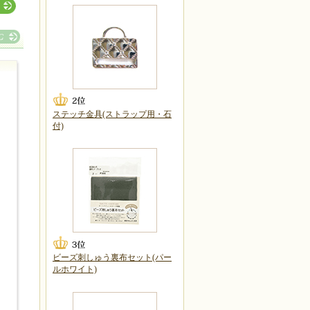
ステッチ金具(ストラップ用・石
付)
ビーズ刺しゅう裏布セット(パー
ルホワイト)