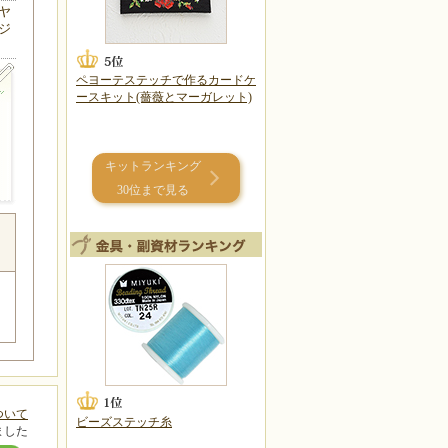
ヤ
ジ
ペヨーテステッチで作るカードケ
ースキット(薔薇とマーガレット)
キットランキング
30位まで見る
ついて
ビーズステッチ糸
ました