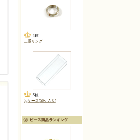
二重リング
5gケース(50ケ入り)