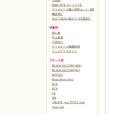
万華鏡
自由に作る【ミックス】
デリカビーズ織り材料セット【織
機使用】
仕立て済みの箱入り【完成品】
対象別
初心者
中上級者
子供向け
デリカビーズ織機使用
メンズアクセサリー
ブランド別
BEADS FACTORY(BFK)
BEADS FACTORY(BO)
MIYUKI
Beads Home Deco
HCK
HCA
LK
MK
CREATE your STYLE with
Swarovski