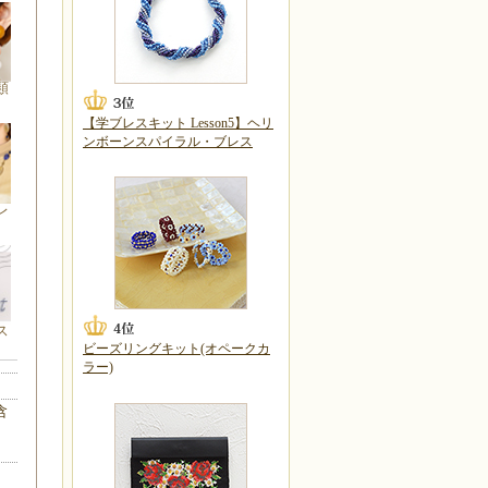
類
【学ブレスキット Lesson5】ヘリ
ンボーンスパイラル・ブレス
レ
ス
ビーズリングキット(オペークカ
ラー)
含