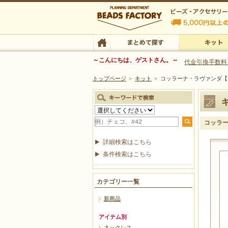
ビーズファクトリー ビーズ・パーツ・金具など
～こんにちは、ゲストさん。～
代金引換手数料
トップページ
>
キット
>
コッラーナ・ラヴァンダ【
ビーズ・アクセサリーの専門店 ビーズファクトリー
ビーズ・アクセサリー
TOP
まとめて探す
キット
コッラ
詳細検索はこちら
条件検索はこちら
カテゴリー一覧
新商品
アイテム別
ネックレス