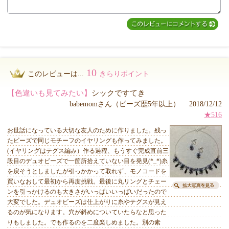
10
このレビューは...
きらりポイント
【色違いも見てみたい】
シックですてき
babemomさん（ビーズ歴5年以上） 2018/12/12
★516
お世話になっている大切な友人のために作りました。残っ
たビーズで同じモチーフのイヤリングも作ってみました。
(イヤリングはテグス編み）作る過程、もうすぐ完成直前三
段目のデュオビーズで一箇所拾えていない目を発見(*_*)糸
を戻そうとしましたが引っかかって取れず、モノコードを
買いなおして最初から再度挑戦。最後に丸リングとチェー
ンを引っかけるのも大きさがいっぱいいっぱいだったので
大変でした。デュオビーズは仕上がりに糸やテグスが見え
るのが気になります。穴が斜めについていたらなと思った
りもしました。でも作るのを二度楽しめました。別の素