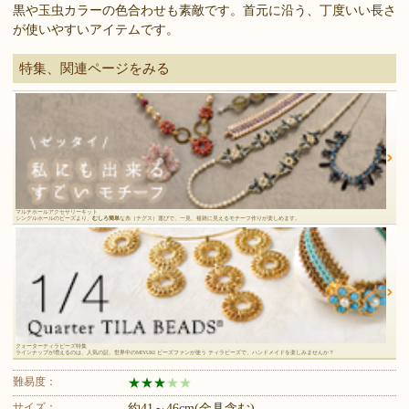
黒や玉虫カラーの色合わせも素敵です。首元に沿う、丁度いい長さ
が使いやすいアイテムです。
特集、関連ページをみる
マルチホールアクセサリーキット
シングルホールのビーズより、
むしろ簡単
な糸（テグス）運びで、一見、複雑に見えるモチーフ作りが楽しめます。
クォーターティラビーズ特集
ラインナップが増えるのは、人気の証。世界中のMIYUKI ビーズファンが使う ティラビーズで、ハンドメイドを楽しみませんか？
難易度：
★
★
★
★
★
サイズ：
約41～46cm(金具含む)