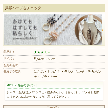
掲載ページをチェック
難易度：
★
★
★
★
★
サイズ：
約54cm～59cm
金具の色味：
使用する道具：
はさみ・ものさし・ラジオペンチ・先丸ペン
チ・プライヤー
MIYUKI先生のポイント
シャワー金具にはバランスよく緩みのないよう留めつけ、ツメを折る際
にはテグスにあたらないよう注意してください。