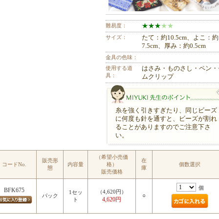
難易度：
★
★
★
★
★
サイズ：
たて：約10.5cm、よこ：約
7.5cm、厚み：約0.5cm
金具の色味：
使用する道
はさみ・ものさし・ペン・
具：
ムクリップ
糸を強く引きすぎたり、同じビーズ
に何度も針を通すと、ビーズが割れ
ることがありますのでご注意下さ
い。
（希望小売価
MIYUKI先生のポイント
販売形
在
コードNo.
内容量
格）
個数選択
態
庫
販売価格
個
BFK675
（4,620円）
1セッ
○
パック
4,620円
ト