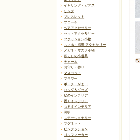
イヤリング・ピアス
リング
ブレスレット
ブローチ
ヘアアクセサリー
セットアクセサリー
ファッション小物
スマホ・携帯 アクセサリー
メガネ・マスク小物
暮らしの小道具
チャーム
お守り・香り
マスコット
フラワー
ポーチ・がま口
バッグ＆グッズ
壁のインテリア
置くインテリア
つるすインテリア
照明
ステーショナリー
マグネット
ピンクッション
ゴルフマーカー