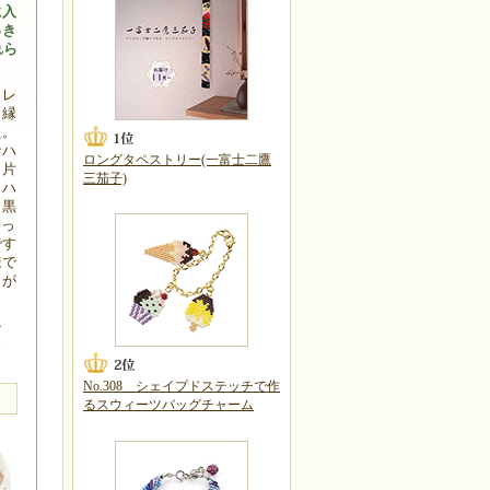
に入
っき
れら
ワレ
ら縁
た。
なハ
ロングタペストリー(一富士二鷹
！片
三茄子)
ラハ
白黒
持っ
です
様で
きが
。
チ
金
No.308 シェイプドステッチで作
るスウィーツバッグチャーム