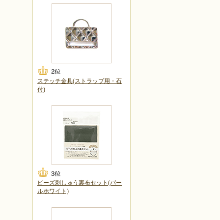
ステッチ金具(ストラップ用・石
付)
ビーズ刺しゅう裏布セット(パー
ルホワイト)