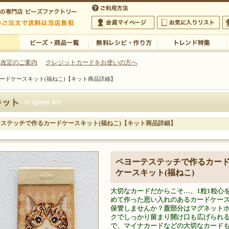
・アクセサリーの専門店
 改定のご案内
クレジットカードをお使いの方へ
ードケースキット(福ねこ)【キット商品詳細】
ご利用方法
 5,000円以上のご注文で送料は当店が負担いたします
の専門店 ビーズファクトリー 5,000円以上のご注文で送料は当店が負担いたします
会員マイページ
お気に入りリスト
大
ビーズ・商品一覧
無料レシピ・作り方
トレンド特集
ステッチで作るカードケースキット(福ねこ)【キット商品詳細】
ペヨーテステッチで作るカー
ケースキット(福ねこ)
大切なカードだからこそ…、1粒1粒心
めて作った思い入れのあるカードケー
保管しませんか？蓋部分はマグネット
クでしっかり留まり開け口も広げられ
で、マイナカードなどの大切なカード