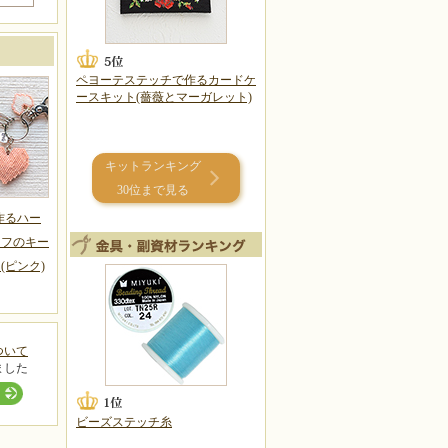
ペヨーテステッチで作るカードケ
ースキット(薔薇とマーガレット)
キットランキング
30位まで見る
作るハー
ーフのキー
(ピンク)
ついて
ました
ビーズステッチ糸