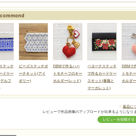
ステッチ
ビーズステッチポ
DBMで作るハー
ペヨーテステッチ
DBMで
ードケー
ーチキット(アイ
トモチーフのキー
で作るカードケー
トモチ
(デルフ
ボリー)
ホルダー(レッド)
スキット(薔薇と
ホルダー
)
マーガレット)
返品に
レビューで作品画像のアップロードが出来るようになり