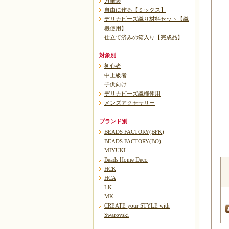
万華鏡
自由に作る【ミックス】
デリカビーズ織り材料セット【織
機使用】
仕立て済みの箱入り【完成品】
対象別
初心者
中上級者
子供向け
デリカビーズ織機使用
メンズアクセサリー
ブランド別
BEADS FACTORY(BFK)
BEADS FACTORY(BO)
MIYUKI
Beads Home Deco
HCK
HCA
LK
MK
CREATE your STYLE with
Swarovski