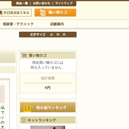
商品一覧
お問い合わせ
サイトマップ
買い物かご
口注文はこちら
相談室・テクニック
店舗案内
現在買い物カゴには
何も入っていません。
文字サイズの変更
小
中
大
合計金額
0円
ド
を込
スで
ホッ
るの
も大