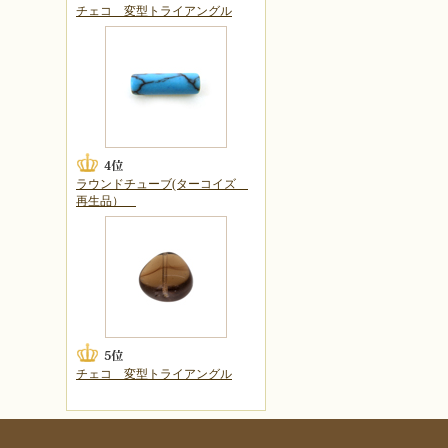
チェコ 変型トライアングル
ラウンドチューブ(ターコイズ
再生品）
チェコ 変型トライアングル