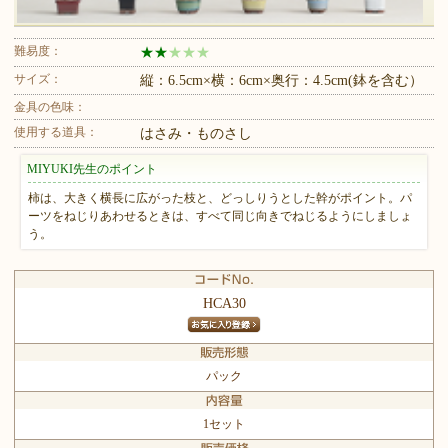
難易度：
★
★
★
★
★
サイズ：
縦：6.5cm×横：6cm×奥行：4.5cm(鉢を含む）
金具の色味：
使用する道具：
はさみ・ものさし
MIYUKI先生のポイント
柿は、大きく横長に広がった枝と、どっしりうとした幹がポイント。パ
ーツをねじりあわせるときは、すべて同じ向きでねじるようにしましょ
う。
HCA30
パック
1セット