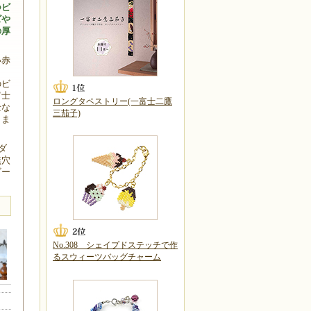
つビ
ズや
の厚
。
い赤
ッ
のビ
富士
ロングタペストリー(一富士二鷹
士な
三茄子)
しま
ダ
無穴
ビー
No.308 シェイプドステッチで作
るスウィーツバッグチャーム