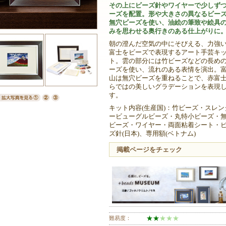
その上にビーズ針やワイヤーで少しず
ーズを配置。形や大きさの異なるビー
無穴ビーズを使い、油絵の筆致や絵具
みを思わせる奥行きのある仕上がりに
朝の澄んだ空気の中にそびえる、力強
富士をビーズで表現するアート手芸キ
ト。雲の部分には竹ビーズなどの長め
ーズを使い、流れのある表情を演出。
山は無穴ビーズを重ねることで、赤富
らではの美しいグラデーションを表現
す。
キット内容(生産国)：竹ビーズ・スレン
ービューグルビーズ・丸特小ビーズ・
ビーズ・ワイヤー・両面粘着シート・
ズ針(日本)、専用額(ベトナム)
掲載ページをチェック
難易度：
★
★
★
★
★