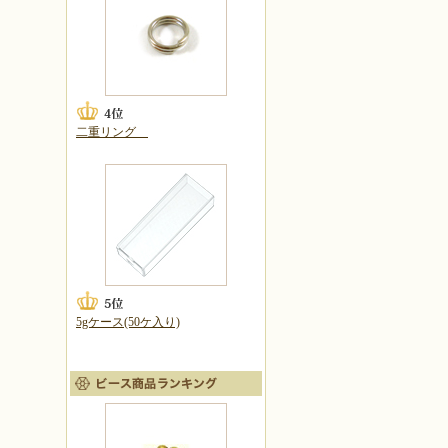
二重リング
5gケース(50ケ入り)