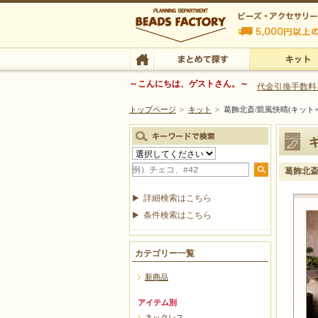
ビーズファクトリー ビーズ・パーツ・金具など
～こんにちは、ゲストさん。～
代金引換手数料
トップページ
>
キット
>
葛飾北斎/凱風快晴(キット
ビーズ・アクセサリーの専門店 ビーズファクトリー
ビーズ・アクセサリー
TOP
まとめて探す
キット
葛飾北斎
詳細検索はこちら
条件検索はこちら
カテゴリー一覧
新商品
アイテム別
ネックレス