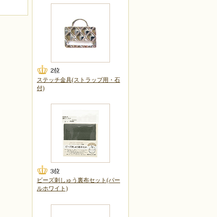
ステッチ金具(ストラップ用・石
付)
ビーズ刺しゅう裏布セット(パー
ルホワイト)