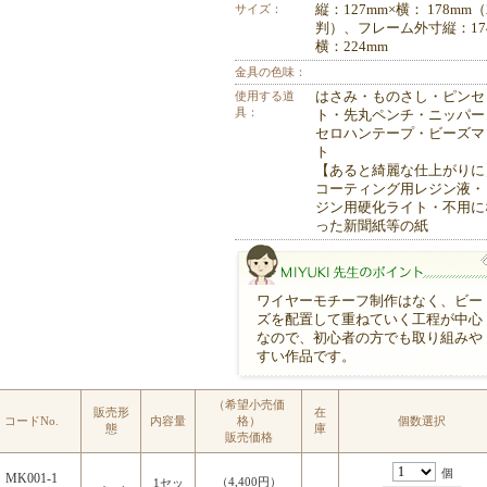
サイズ：
縦：127mm×横： 178mm（
判）、フレーム外寸縦：17
横：224mm
金具の色味：
使用する道
はさみ・ものさし・ピンセ
具：
ト・先丸ペンチ・ニッパー
セロハンテープ・ビーズマ
ト
【あると綺麗な仕上がりに
コーティング用レジン液・
ジン用硬化ライト・不用に
った新聞紙等の紙
ワイヤーモチーフ制作はなく、ビー
ズを配置して重ねていく工程が中心
なので、初心者の方でも取り組みや
すい作品です。
（希望小売価
MIYUKI先生のポイント
販売形
在
コードNo.
内容量
格）
個数選択
態
庫
販売価格
個
MK001-1
（4,400円）
1セッ