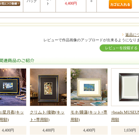
○
パック
4,400円
ト
返品に
レビューで作品画像のアップロードが出来るようになり
関連商品のご紹介
/星月夜(キッ
クリムト/接吻(キッ
モネ/睡蓮(キット+専
+beads MUSE
用額)
ト+専用額)
用額)
用額
4,400円
4,400円
4,400円
1,650円