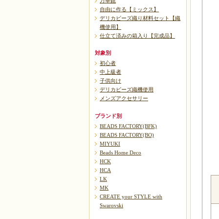
万華鏡
自由に作る【ミックス】
デリカビーズ織り材料セット【織
機使用】
仕立て済みの箱入り【完成品】
対象別
初心者
中上級者
子供向け
デリカビーズ織機使用
メンズアクセサリー
ブランド別
BEADS FACTORY(BFK)
BEADS FACTORY(BO)
MIYUKI
Beads Home Deco
HCK
HCA
LK
MK
CREATE your STYLE with
Swarovski