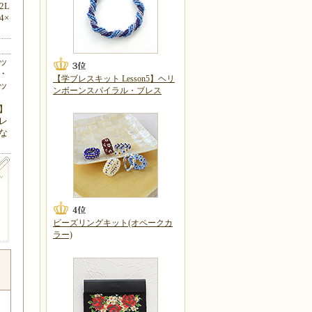
2L
4×
ッ
・
【学ブレスキット Lesson5】ヘリ
ッ
ンボーンスパイラル・ブレス
】
レ
な
ビーズリングキット(オペークカ
ラー)