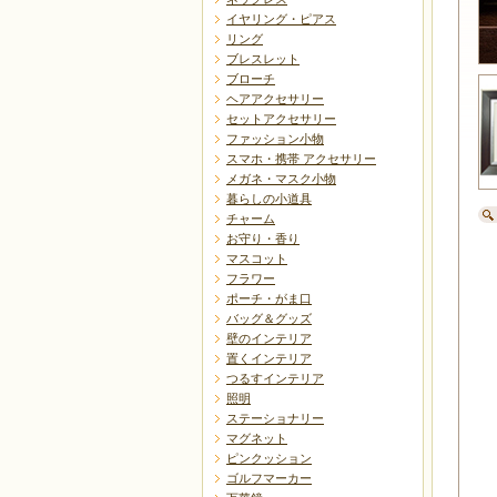
イヤリング・ピアス
リング
ブレスレット
ブローチ
ヘアアクセサリー
セットアクセサリー
ファッション小物
スマホ・携帯 アクセサリー
メガネ・マスク小物
暮らしの小道具
チャーム
お守り・香り
マスコット
フラワー
ポーチ・がま口
バッグ＆グッズ
壁のインテリア
置くインテリア
つるすインテリア
照明
ステーショナリー
マグネット
ピンクッション
ゴルフマーカー