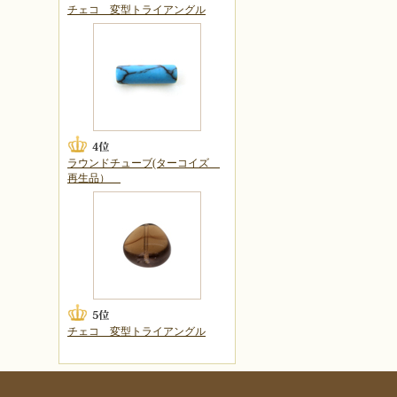
チェコ 変型トライアングル
ラウンドチューブ(ターコイズ
再生品）
チェコ 変型トライアングル