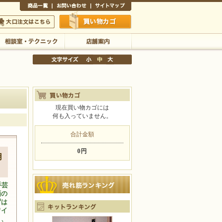
商品一覧
お問い合わせ
サイトマップ
買い物かご
口注文はこちら
相談室・テクニック
店舗案内
現在買い物カゴには
何も入っていません。
文字サイズの変更
小
中
大
合計金額
0円
用
手芸
画の
ずは
ワイ
り、