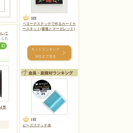
ペヨーテステッチで作るカードケ
ースキット(薔薇とマーガレット)
ついて
ました
キットランキング
30位まで見る
UM専
ビーズステッチ糸