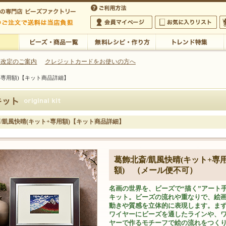
・アクセサリーの専門店
 改定のご案内
クレジットカードをお使いの方へ
+専用額)【キット商品詳細】
ご利用方法
 5,000円以上のご注文で送料は当店が負担いたします
の専門店 ビーズファクトリー 5,000円以上のご注文で送料は当店が負担いたします
会員マイページ
お気に入りリスト
大
ビーズ・商品一覧
無料レシピ・作り方
トレンド特集
/凱風快晴(キット+専用額)【キット商品詳細】
葛飾北斎/凱風快晴(キット+専
額) （メール便不可）
名画の世界を、ビーズで“描く”アート
キット。ビーズの流れや重なりで、絵
動きや質感を立体的に表現します。ま
ワイヤーにビーズを通したラインや、
ヤーで作るモチーフで絵の流れをつく