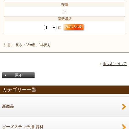
○
個
注意）
長さ：35m巻、3本撚り
返品について
カテゴリー一覧
新商品
戻る
ビーズステッチ用 資材