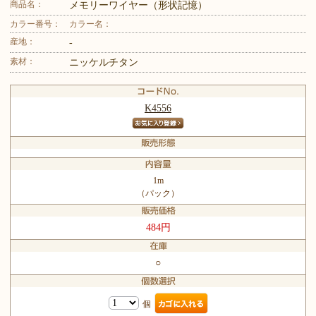
商品名：
メモリーワイヤー（形状記憶）
カラー番号：
カラー名：
産地：
-
素材：
ニッケルチタン
K4556
1m
（パック）
484円
○
個