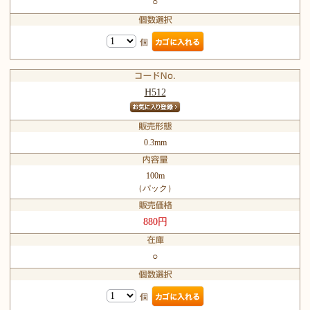
○
個
H512
0.3mm
100m
（パック）
880円
○
個