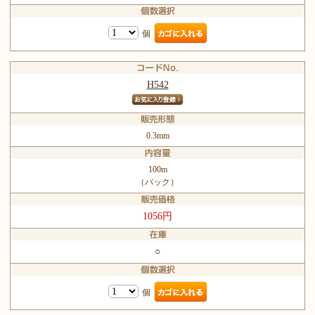
個
H542
0.3mm
100m
（パック）
1056円
○
個