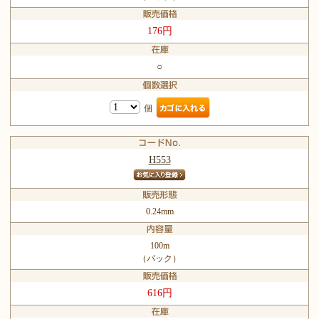
176円
○
個
H553
0.24mm
100m
（パック）
616円