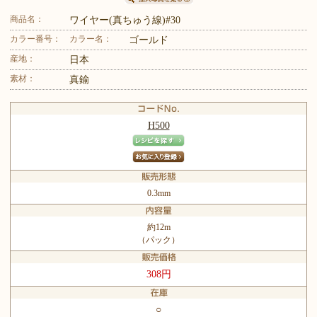
商品名：
ワイヤー(真ちゅう線)#30
カラー番号：
カラー名：
ゴールド
産地：
日本
素材：
真鍮
H500
0.3mm
約12m
（パック）
308円
○