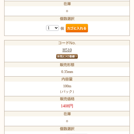
○
個
H510
0.35mm
100m
（パック）
1408円
○