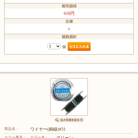
616円
○
個
商品名：
ワイヤー(銅線)#31
カラー番号：
カラー名：
グリーン