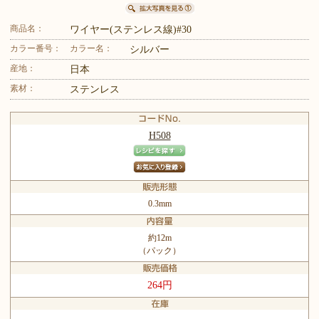
商品名：
ワイヤー(ステンレス線)#30
カラー番号：
カラー名：
シルバー
産地：
日本
素材：
ステンレス
H508
0.3mm
約12m
（パック）
264円