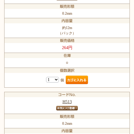
0.2mm
約12m
（パック）
264円
○
個
H513
0.2mm