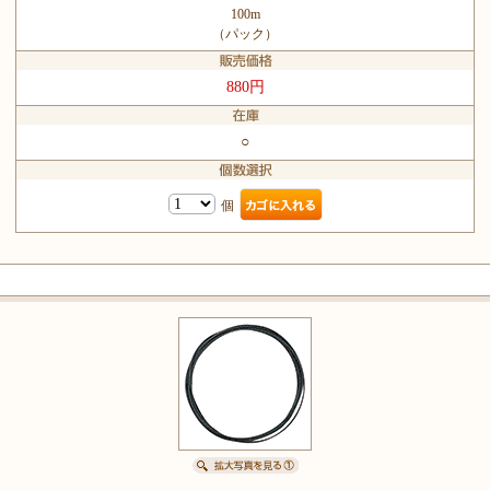
100m
（パック）
880円
○
個