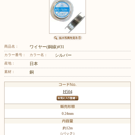
商品名：
ワイヤー(銅線)#31
カラー番号：
カラー名：
シルバー
産地：
日本
素材：
銅
H504
0.24mm
約12m
（パック）