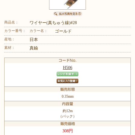
商品名：
ワイヤー(真ちゅう線)#28
カラー番号：
カラー名：
ゴールド
産地：
日本
素材：
真鍮
H506
0.35mm
約12m
（パック）
308円