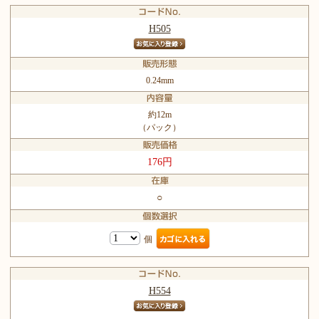
H505
0.24mm
約12m
（パック）
176円
○
個
H554