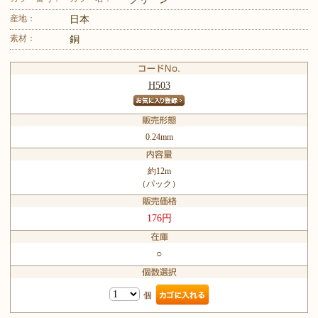
産地：
日本
素材：
銅
H503
0.24mm
約12m
（パック）
176円
○
個