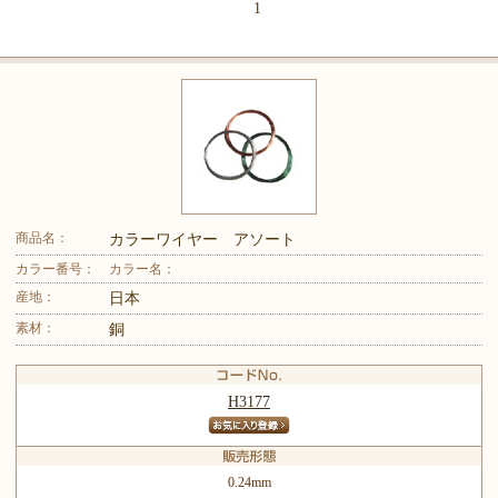
1
商品名：
カラーワイヤー アソート
カラー番号：
カラー名：
産地：
日本
素材：
銅
H3177
0.24mm