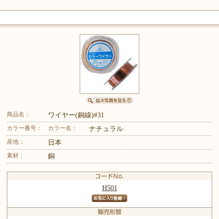
商品名：
ワイヤー(銅線)#31
カラー番号：
カラー名：
ナチュラル
産地：
日本
素材：
銅
H501