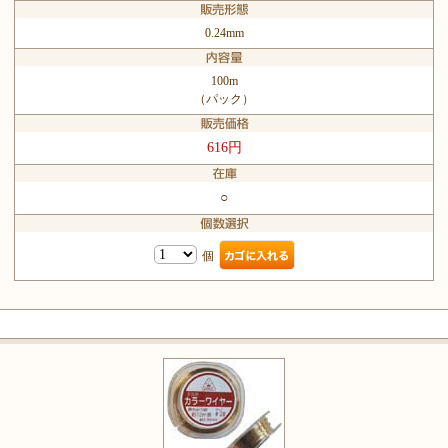
0.24mm
100m
（パック）
616円
○
個