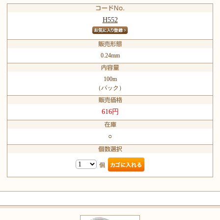
H552
0.24mm
100m
（パック）
616円
○
個