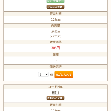
0.24mm
約12m
（パック）
308円
○
個
H511
0.24mm