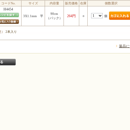
コードNo.
サイズ
内容量
販売価格
在庫
個数選択
H4454
90cm
264円
○
個
3X1.1mm 平
（パック）
意）
2本入り
返品に