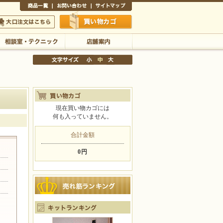
商品一覧
お問い合わせ
サイトマップ
買い物かご
口注文はこちら
相談室・テクニック
店舗案内
現在買い物カゴには
何も入っていません。
文字サイズの変更
小
中
大
合計金額
0円