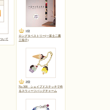
ロングタペストリー(一富士二鷹
ついて
三茄子)
No.308 シェイプドステッチで作
るスウィーツバッグチャーム