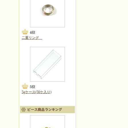
二重リング
5gケース(50ケ入り)