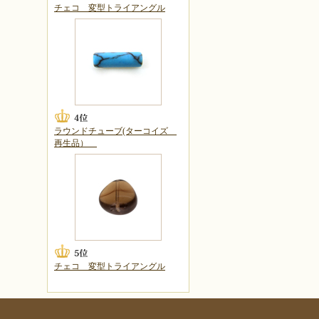
チェコ 変型トライアングル
ラウンドチューブ(ターコイズ
再生品）
チェコ 変型トライアングル