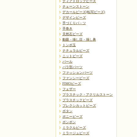
ティアドロップビーズ
チェーンストーン
デカールビーズ(転写ビーズ)
デザインビーズ
手づくりパ－ツ
手巻き
天然石ビーズ
動眼・挿し目・挿し鼻
トンボ玉
ナチュラルビーズ
ニットビーズ
パール
バラ型パーツ
ファッションパーツ
ファンシービーズ
FIMOビーズ
フェザー
プラスチック・アクリルストーン
プラスチックビーズ
プレクシカットビーズ
ボタン
ポニービーズ
ポンポン
ミラクルビーズ
ミラージュビーズ