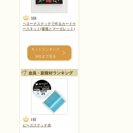
ペヨーテステッチで作るカードケ
ースキット(薔薇とマーガレット)
キットランキング
30位まで見る
ビーズステッチ糸