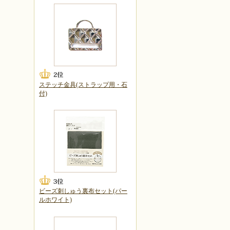
ステッチ金具(ストラップ用・石
付)
ビーズ刺しゅう裏布セット(パー
ルホワイト)