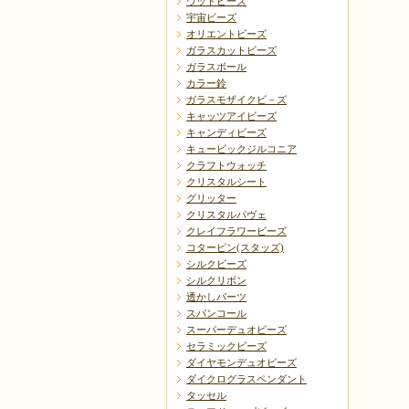
ウッドビーズ
宇宙ビーズ
オリエントビーズ
ガラスカットビーズ
ガラスボール
カラー鈴
ガラスモザイクビ－ズ
キャッツアイビーズ
キャンディビーズ
キュービックジルコニア
クラフトウォッチ
クリスタルシート
グリッター
クリスタルパヴェ
クレイフラワービーズ
コターピン(スタッズ)
シルクビーズ
シルクリボン
透かしパーツ
スパンコール
スーパーデュオビーズ
セラミックビーズ
ダイヤモンデュオビーズ
ダイクログラスペンダント
タッセル