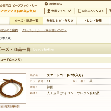
・アクセサリーの専門店
 改定のご案内
クレジットカードをお使いの方へ
2本入り)
ご利用方法
 5,000円以上のご注文で送料は当店が負担いたします
の専門店 ビーズファクトリー 5,000円以上のご注文で送料は当店が負担いたします
会員マイページ
お気に入りリスト
大
ビーズ・商品一覧
無料レシピ・作り方
トレンド特集
コード(2本入り)
商品名：
スエードコード(2本入り)
カラー番号：
11
カラー名：
茶
産地：
韓国
素材：
人工皮革(ナイロン・ウレタン合成品)