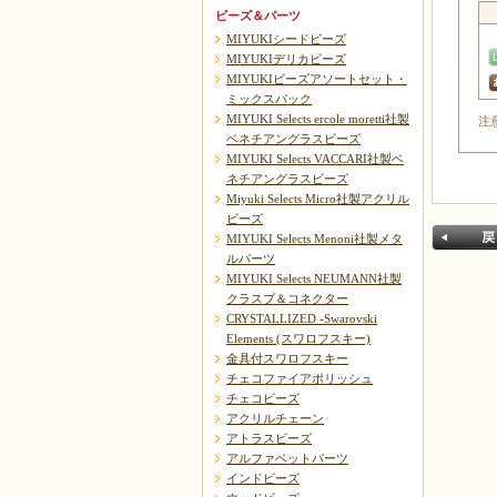
ビーズ＆パーツ
MIYUKIシードビーズ
MIYUKIデリカビーズ
MIYUKIビーズアソートセット・
ミックスパック
MIYUKI Selects ercole moretti社製
注
ベネチアングラスビーズ
MIYUKI Selects VACCARI社製ベ
ネチアングラスビーズ
Miyuki Selects Micro社製アクリル
ビーズ
MIYUKI Selects Menoni社製メタ
ルパーツ
MIYUKI Selects NEUMANN社製
クラスプ＆コネクター
CRYSTALLIZED -Swarovski
Elements (スワロフスキー)
金具付スワロフスキー
チェコファイアポリッシュ
戻る
チェコビーズ
アクリルチェーン
アトラスビーズ
アルファベットパーツ
インドビーズ