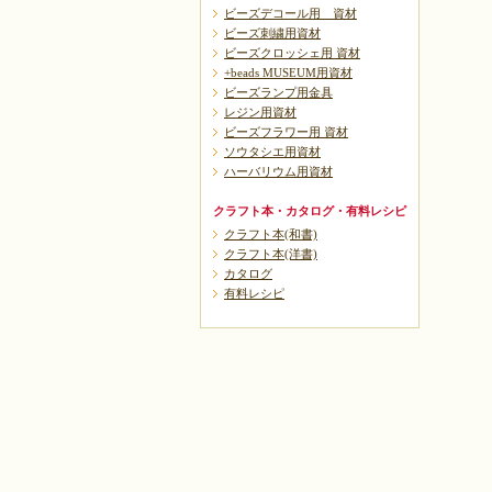
ビーズデコール用 資材
ビーズ刺繍用資材
ビーズクロッシェ用 資材
+beads MUSEUM用資材
ビーズランプ用金具
レジン用資材
ビーズフラワー用 資材
ソウタシエ用資材
ハーバリウム用資材
クラフト本・カタログ・有料レシピ
クラフト本(和書)
クラフト本(洋書)
カタログ
有料レシピ