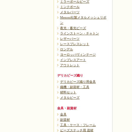
ミラーボールビーズ
ミンクボール
メタルパーツ
Menoni社製メタルメッシュリボ
ン
夜光・蓄光ビーズ
ラインストーン・チャトン
レザーパーツ
レースブレスレット
ロンデル
ヨーロッパヴィンテージ
インプレスアート
アウトレット
デリカビーズ織り
デリカビーズ織り用金具
織機・副資材・工具
材料セット
メタルビーズ
金具・副資材
金具
副資材
工具・ケース・フレーム
ビーズステッチ用 資材