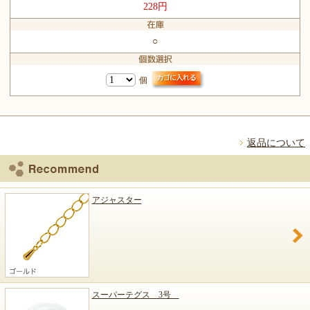
228円
○
個
返品について
アジャスター
スーパーテグス 3号