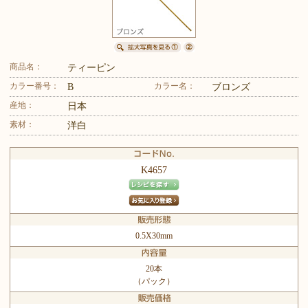
商品名：
ティーピン
カラー番号：
カラー名：
B
ブロンズ
産地：
日本
素材：
洋白
K4657
0.5X30mm
20本
（パック）