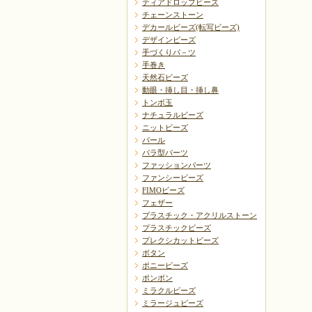
ティアドロップビーズ
チェーンストーン
デカールビーズ(転写ビーズ)
デザインビーズ
手づくりパ－ツ
手巻き
天然石ビーズ
動眼・挿し目・挿し鼻
トンボ玉
ナチュラルビーズ
ニットビーズ
パール
バラ型パーツ
ファッションパーツ
ファンシービーズ
FIMOビーズ
フェザー
プラスチック・アクリルストーン
プラスチックビーズ
プレクシカットビーズ
ボタン
ポニービーズ
ポンポン
ミラクルビーズ
ミラージュビーズ