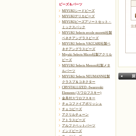
ビーズ＆パーツ
MIYUKIシードビーズ
MIYUKIデリカビーズ
MIYUKIビーズアソートセット・
注
ミックスパック
MIYUKI Selects ercole moretti社製
ベネチアングラスビーズ
MIYUKI Selects VACCARI社製ベ
ネチアングラスビーズ
Miyuki Selects Micro社製アクリル
ビーズ
MIYUKI Selects Menoni社製メタ
ルパーツ
MIYUKI Selects NEUMANN社製
クラスプ＆コネクター
CRYSTALLIZED -Swarovski
Elements (スワロフスキー)
金具付スワロフスキー
チェコファイアポリッシュ
チェコビーズ
アクリルチェーン
戻る
アトラスビーズ
アルファベットパーツ
インドビーズ