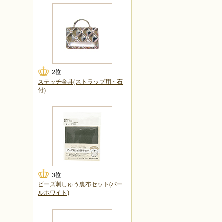
ステッチ金具(ストラップ用・石
付)
ビーズ刺しゅう裏布セット(パー
ルホワイト)