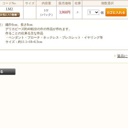
コードNo.
サイズ
内容量
販売価格
在庫
個数選択
LM2
1ケ
3,960円
×
個
（パック）
意）
織巾6cm、長さ8cm
デリカビーズ約40粒分の巾の作品が作れます。
作ることの出来る主な作品
・ペンダント・ブローチ・ネックレス・ブレスレット・イヤリング等
サイズ：約11.1×18×6.3cm
返品に