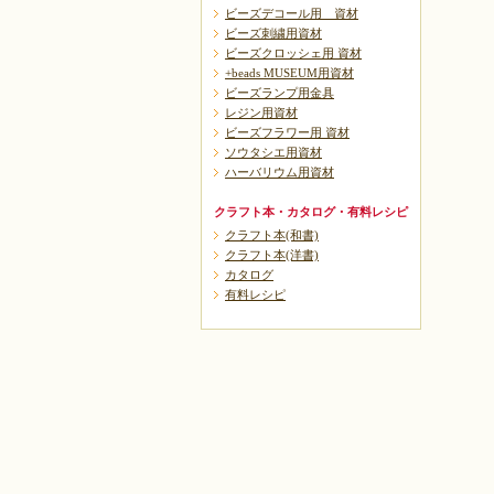
ビーズデコール用 資材
ビーズ刺繍用資材
ビーズクロッシェ用 資材
+beads MUSEUM用資材
ビーズランプ用金具
レジン用資材
ビーズフラワー用 資材
ソウタシエ用資材
ハーバリウム用資材
クラフト本・カタログ・有料レシピ
クラフト本(和書)
クラフト本(洋書)
カタログ
有料レシピ