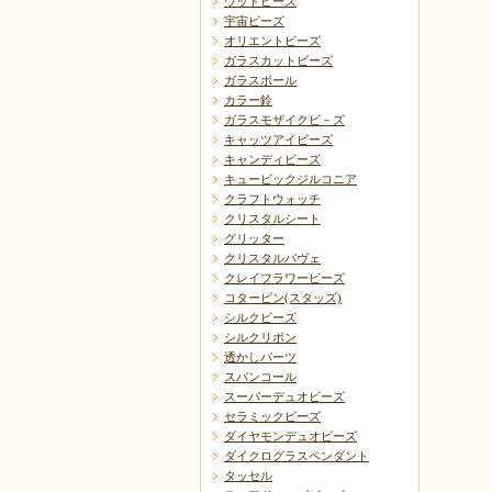
ウッドビーズ
宇宙ビーズ
オリエントビーズ
ガラスカットビーズ
ガラスボール
カラー鈴
ガラスモザイクビ－ズ
キャッツアイビーズ
キャンディビーズ
キュービックジルコニア
クラフトウォッチ
クリスタルシート
グリッター
クリスタルパヴェ
クレイフラワービーズ
コターピン(スタッズ)
シルクビーズ
シルクリボン
透かしパーツ
スパンコール
スーパーデュオビーズ
セラミックビーズ
ダイヤモンデュオビーズ
ダイクログラスペンダント
タッセル