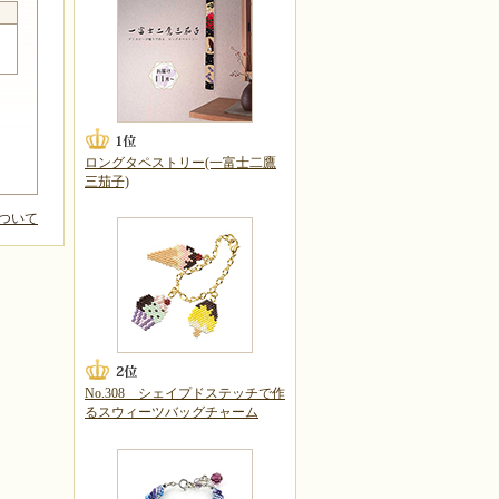
ロングタペストリー(一富士二鷹
三茄子)
ついて
No.308 シェイプドステッチで作
るスウィーツバッグチャーム