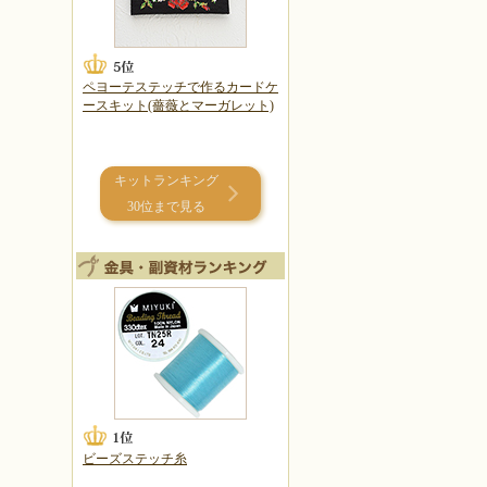
ペヨーテステッチで作るカードケ
ースキット(薔薇とマーガレット)
キットランキング
30位まで見る
ビーズステッチ糸