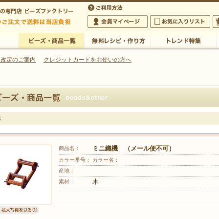
・アクセサリーの専門店
 改定のご案内
クレジットカードをお使いの方へ
ご利用方法
 5,000円以上のご注文で送料は当店が負担いたします
の専門店 ビーズファクトリー 5,000円以上のご注文で送料は当店が負担いたします
会員マイページ
お気に入りリスト
大
ビーズ・商品一覧
無料レシピ・作り方
トレンド特集
機
商品名：
ミニ織機 （メール便不可）
カラー番号：
カラー名：
産地：
素材：
木