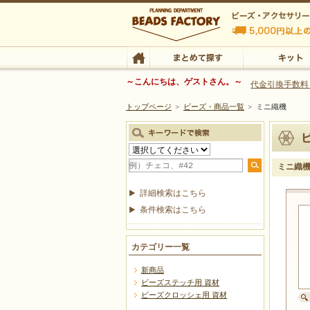
ビーズファクトリー ビーズ・パーツ・金具など
～こんにちは、ゲストさん。～
代金引換手数料
トップページ
>
ビーズ・商品一覧
>
ミニ織機
ビーズ・アクセサリーの専門店 ビーズファクトリー
ビーズ・アクセサリー
TOP
まとめて探す
キット
ミニ織
詳細検索はこちら
条件検索はこちら
カテゴリー一覧
新商品
ビーズステッチ用 資材
ビーズクロッシェ用 資材