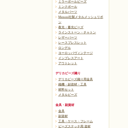
ミラーボールビーズ
ミンクボール
メタルパーツ
Menoni社製メタルメッシュリボ
ン
夜光・蓄光ビーズ
ラインストーン・チャトン
レザーパーツ
レースブレスレット
ロンデル
ヨーロッパヴィンテージ
インプレスアート
アウトレット
デリカビーズ織り
デリカビーズ織り用金具
織機・副資材・工具
材料セット
メタルビーズ
金具・副資材
金具
副資材
工具・ケース・フレーム
ビーズステッチ用 資材