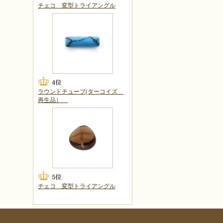
チェコ 変型トライアングル
ラウンドチューブ(ターコイズ
再生品）
チェコ 変型トライアングル