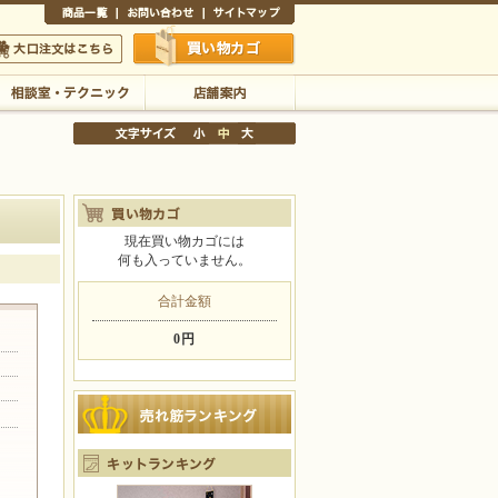
商品一覧
お問い合わせ
サイトマップ
買い物かご
口注文はこちら
相談室・テクニック
店舗案内
現在買い物カゴには
何も入っていません。
文字サイズの変更
小
中
大
合計金額
0円