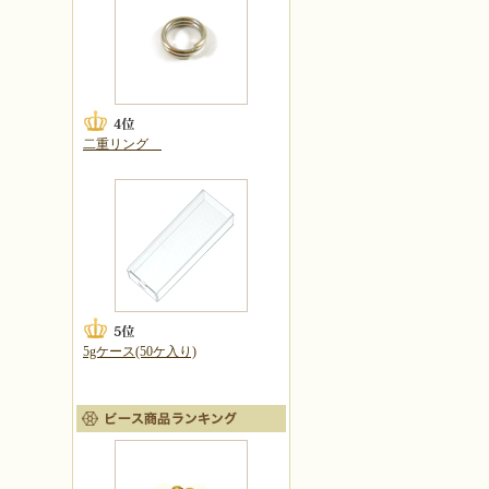
二重リング
5gケース(50ケ入り)