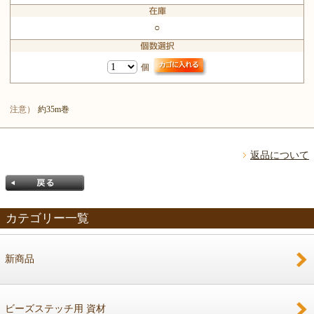
○
個
注意）
約35m巻
返品について
カテゴリー一覧
新商品
戻る
ビーズステッチ用 資材