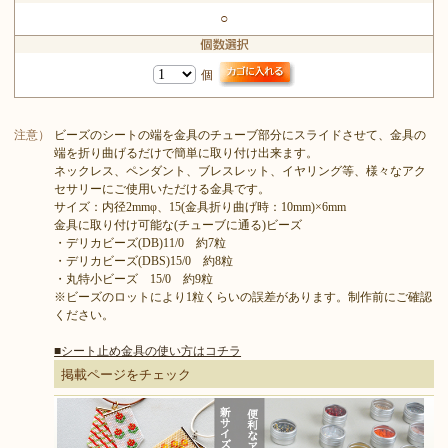
○
個
注意）
ビーズのシートの端を金具のチューブ部分にスライドさせて、金具の
端を折り曲げるだけで簡単に取り付け出来ます。
ネックレス、ペンダント、ブレスレット、イヤリング等、様々なアク
セサリーにご使用いただける金具です。
サイズ：内径2mmφ、15(金具折り曲げ時：10mm)×6mm
金具に取り付け可能な(チューブに通る)ビーズ
・デリカビーズ(DB)11/0 約7粒
・デリカビーズ(DBS)15/0 約8粒
・丸特小ビーズ 15/0 約9粒
※ビーズのロットにより1粒くらいの誤差があります。制作前にご確認
ください。
■シート止め金具の使い方はコチラ
掲載ページをチェック