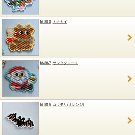
bf-88-8
トナカイ
bf-88-7
サンタクロース
bf-88-6
コウモリ(オレンジ)