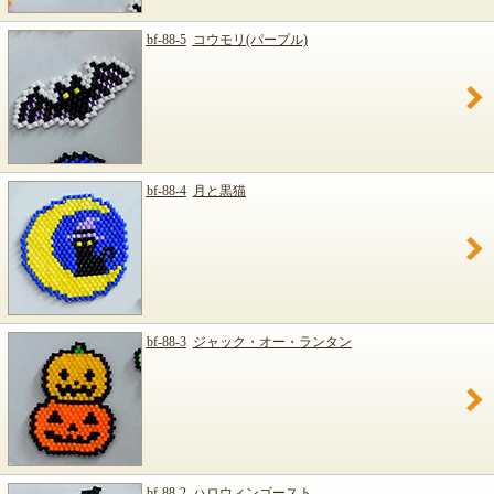
bf-88-5
コウモリ(パープル)
bf-88-4
月と黒猫
bf-88-3
ジャック・オー・ランタン
bf-88-2
ハロウィンゴースト