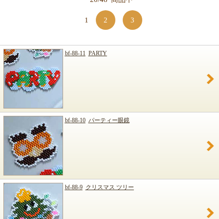
1
2
3
bf-88-11
PARTY
bf-88-10
パーティー眼鏡
bf-88-9
クリスマス ツリー