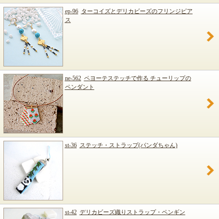
ep-96
ターコイズとデリカビーズのフリンジピア
ス
ne-562
ペヨーテステッチで作る チューリップの
ペンダント
st-36
ステッチ・ストラップ(パンダちゃん)
st-42
デリカビーズ織りストラップ・ペンギン