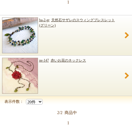
1
ba-2-gr
天然石サザレのスウィングブレスレット
(グリーン)
ne-147
赤いお花のネックレス
表示件数：
2/2
商品中
1