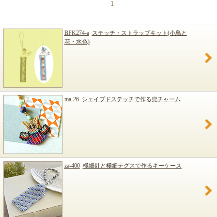
1
BFK274-a
ステッチ・ストラップキット(小鳥と
花・水色)
ma-26
シェイプドステッチで作る兜チャーム
za-400
極細針と極細テグスで作るキーケース