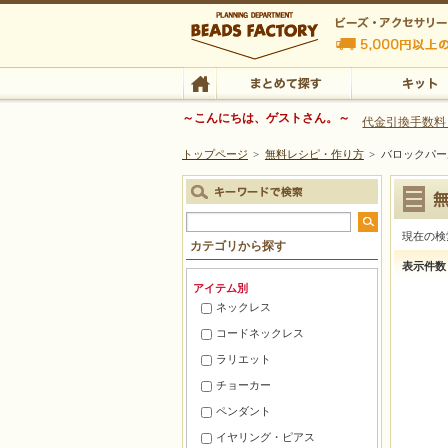
ビーズファクトリー ビーズ・パーツ・金具など
～こんにちは、ゲストさん。～
代金引換手数料
トップページ
>
無料レシピ・作り方
>
バロックパ
ビーズ・アクセサリーの専門店 ビーズファクトリー
ビーズ・アクセサリー
TOP
まとめて探す
キット
現在の
カテゴリから探す
バロ
表示件数
アイテム別
ネックレス
コードネックレス
ラリエット
チョーカー
ペンダント
イヤリング・ピアス