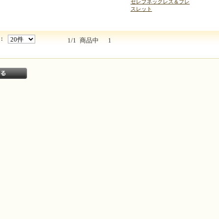
セレブネックレス＆ブレ
スレット
：
1/1
商品中
1