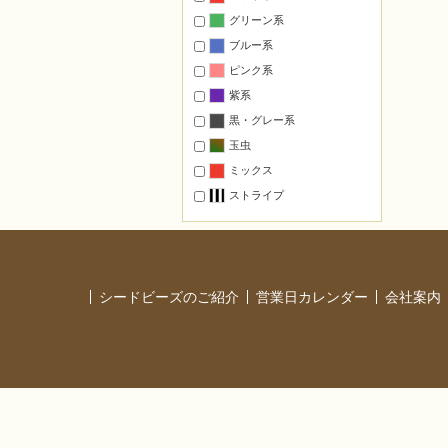
ステーショナリー
グリーン系
マグネット
ブルー系
壁のインテリア
ピンク系
置くインテリア
紫系
モチーフのみ・基本のモチーフ
黒・グレー系
ペーパークラフト
玉虫
ミックス
オススメ
ストライプ
干支
マスコット
フラワー
スポーツ
シードビーズのご紹介
営業日カレンダー
会社案内
縁起物・お守り
タペストリー
オリジナルキット カラー提案
本に掲載された作品の材料一式
レシピ付材料セット