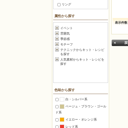
リング
ブレスレット
属性から探す
ブローチ
表示件数
足元アクセサリー
イベント
雰囲気
ヘアアクセサリー
季節感
セットアクセサリー
モチーフ
つるすインテリア
テクニックからキット・レシピ
を探す
ファッション小物
人気素材からキット・レシピを
メガネ・マスク 小物
探す
暮らしの小道具
スマートフォン・携帯
戻る
ボールチェーン飾り
色味から探す
キーホルダー・フック
白・シルバー系
チャーム
ベージュ・ブラウン・ゴール
和小物・根付け
ド系
バッグ＆グッズ
イエロー・オレンジ系
ポーチ・がま口
レッド系