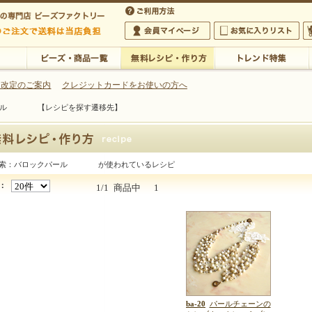
・アクセサリーの専門店
 改定のご案内
クレジットカードをお使いの方へ
ール 【レシピを探す遷移先】
ご利用方法
 5,000円以上のご注文で送料は当店が負担いたします
の専門店 ビーズファクトリー 5,000円以上のご注文で送料は当店が負担いたします
会員マイページ
お気に入りリスト
大
ビーズ・商品一覧
無料レシピ・作り方
トレンド特集
検索：バロックパール が使われているレシピ
ックパール
：
1/1
商品中
1
ba-20
パールチェーンの