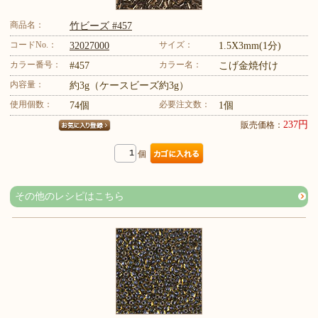
商品名：
竹ビーズ #457
コードNo.：
サイズ：
32027000
1.5X3mm(1分)
カラー番号：
カラー名：
#457
こげ金焼付け
内容量：
約3g（ケースビーズ約3g）
使用個数：
必要注文数：
74個
1個
237円
販売価格：
個
その他のレシピはこちら