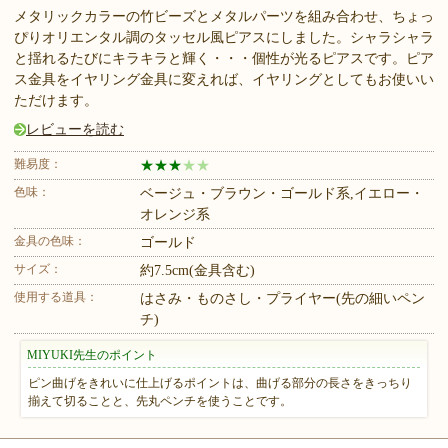
メタリックカラーの竹ビーズとメタルパーツを組み合わせ、ちょっ
ぴりオリエンタル調のタッセル風ピアスにしました。シャラシャラ
と揺れるたびにキラキラと輝く・・・個性が光るピアスです。ピア
ス金具をイヤリング金具に変えれば、イヤリングとしてもお使いい
ただけます。
レビューを読む
難易度：
★
★
★
★
★
色味：
ベージュ・ブラウン・ゴールド系,イエロー・
オレンジ系
金具の色味：
ゴールド
サイズ：
約7.5cm(金具含む)
使用する道具：
はさみ・ものさし・プライヤー(先の細いペン
チ)
MIYUKI先生のポイント
ピン曲げをきれいに仕上げるポイントは、曲げる部分の長さをきっちり
揃えて切ることと、先丸ペンチを使うことです。