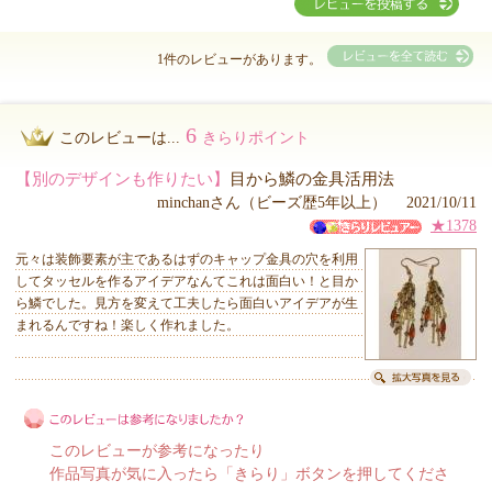
1件のレビューがあります。
6
このレビューは...
きらりポイント
【別のデザインも作りたい】
目から鱗の金具活用法
minchanさん（ビーズ歴5年以上） 2021/10/11
★1378
元々は装飾要素が主であるはずのキャップ金具の穴を利用
してタッセルを作るアイデアなんてこれは面白い！と目か
ら鱗でした。見方を変えて工夫したら面白いアイデアが生
まれるんですね！楽しく作れました。
このレビューが参考になったり
作品写真が気に入ったら「きらり」ボタンを押してくださ