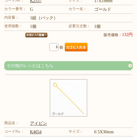
コードNo.：
サイズ：
K2537
17X18mm
カラー番号：
カラー名：
G
ゴールド
内容量：
1組（パック）
使用個数：
必要注文数：
1個
1個
132円
販売価格：
個
その他のレシピはこちら
商品名：
アイピン
コードNo.：
サイズ：
K4654
0.5X30mm