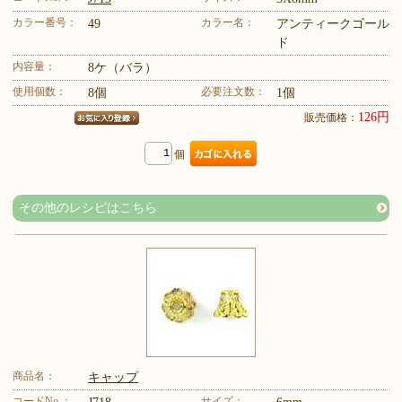
カラー番号：
カラー名：
49
アンティークゴール
ド
内容量：
8ケ（バラ）
使用個数：
必要注文数：
8個
1個
126円
販売価格：
個
その他のレシピはこちら
商品名：
キャップ
コードNo.：
サイズ：