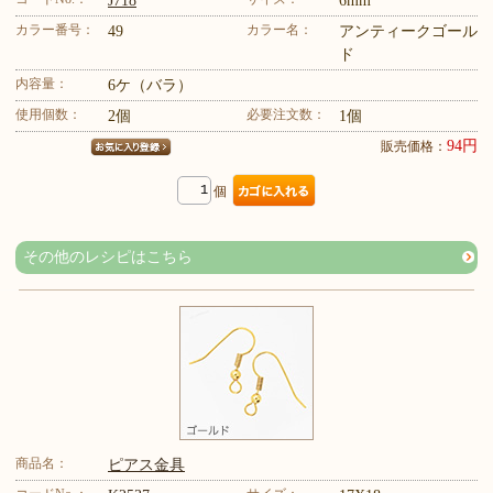
J718
6mm
カラー番号：
カラー名：
49
アンティークゴール
ド
内容量：
6ケ（バラ）
使用個数：
必要注文数：
2個
1個
94円
販売価格：
個
その他のレシピはこちら
商品名：
ピアス金具