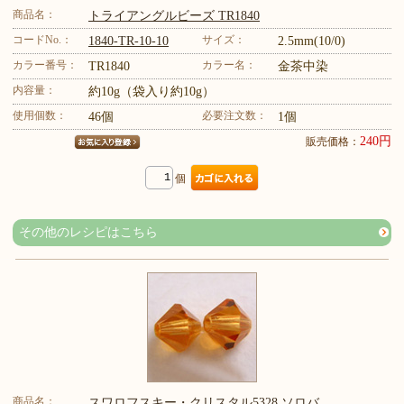
商品名：
トライアングルビーズ TR1840
コードNo.：
サイズ：
1840-TR-10-10
2.5mm(10/0)
カラー番号：
カラー名：
TR1840
金茶中染
内容量：
約10g（袋入り約10g）
使用個数：
必要注文数：
46個
1個
240円
販売価格：
個
その他のレシピはこちら
商品名：
スワロフスキー・クリスタル5328 ソロバ