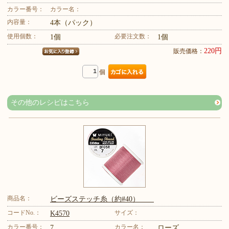
カラー番号：
カラー名：
内容量：
4本（パック）
使用個数：
必要注文数：
1個
1個
220円
販売価格：
個
その他のレシピはこちら
商品名：
ビーズステッチ糸（約#40）
コードNo.：
サイズ：
K4570
カラー番号：
カラー名：
7
ローズ