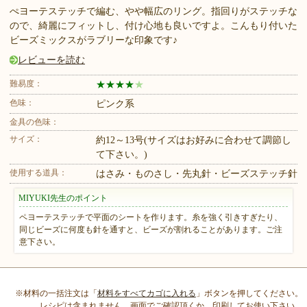
ぺヨーテステッチで編む、やや幅広のリング。指回りがステッチな
ので、綺麗にフィットし、付け心地も良いですよ。こんもり付いた
ビーズミックスがラブリーな印象です♪
レビューを読む
難易度：
★
★
★
★
★
色味：
ピンク系
金具の色味：
サイズ：
約12～13号(サイズはお好みに合わせて調節し
て下さい。)
使用する道具：
はさみ・ものさし・先丸針・ビーズステッチ針
MIYUKI先生のポイント
ペヨーテステッチで平面のシートを作ります。糸を強く引きすぎたり、
同じビーズに何度も針を通すと、ビーズが割れることがあります。ご注
意下さい。
※材料の一括注文は「
材料をすべてカゴに入れる
」ボタンを押してください。
レシピは含まれません、画面でご確認頂くか、印刷してお使い下さい。