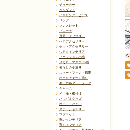
チョーカー
ペンダント
イヤリング・ピアス
リング
ブレスレット
ブローチ
足元アクセサリー
ヘアアクセサリー
セットアクセサリー
つるすインテリア
ファッション小物
メガネ・マスク 小物
暮らしの小道具
スマートフォン・携帯
ボールチェーン飾り
キーホルダー・フック
チャーム
和小物・根付け
バッグ＆グッズ
ポーチ・がま口
ステーショナリー
マグネット
壁のインテリア
置くインテリア