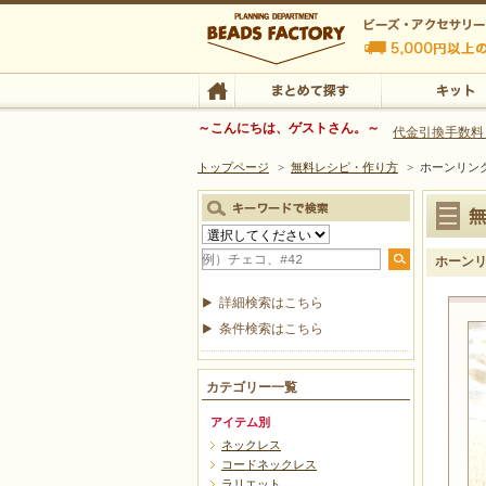
ビーズファクトリー ビーズ・パーツ・金具など
～こんにちは、ゲストさん。～
代金引換手数料
トップページ
>
無料レシピ・作り方
>
ホーンリン
ビーズ・アクセサリーの専門店 ビーズファクトリー
ビーズ・アクセサリー
TOP
まとめて探す
キット
ホーン
詳細検索はこちら
条件検索はこちら
カテゴリー一覧
アイテム別
ネックレス
コードネックレス
ラリエット