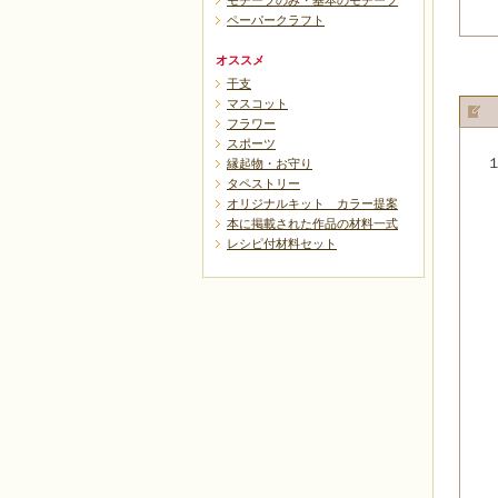
モチーフのみ・基本のモチーフ
ペーパークラフト
オススメ
干支
マスコット
フラワー
スポーツ
縁起物・お守り
タペストリー
オリジナルキット カラー提案
本に掲載された作品の材料一式
レシピ付材料セット