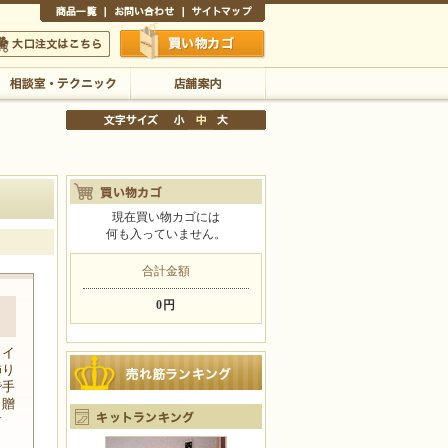
商品一覧
お問い合わせ
サイトマップ
買い物かご
口注文はこちら
相談室・テクニック
店舗案内
現在買い物カゴには
何も入っていません。
文字サイズの変更
小
中
大
合計金額
0円
メイ
飾り
で手
。贈
す