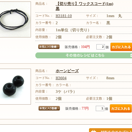
商品名：
【切り売り】ワックスコード(1m)
黒
コードNo.：
H3181-10
サイズ：
1mm 丸
カラー番号：
2
カラー名：
黒
内容量：
1m単位（切り売り）
使用個数：
2個
必要注文数：
2個
104円
販売価格：
個
商品名：
ホーンビーズ
コードNo.：
H3604
サイズ：
8mm
カラー番号：
カラー名：
内容量：
3ケ（バラ）
その他のレシピはこちら
使用個数：
2個
必要注文数：
1個
77円
販売価格：
個