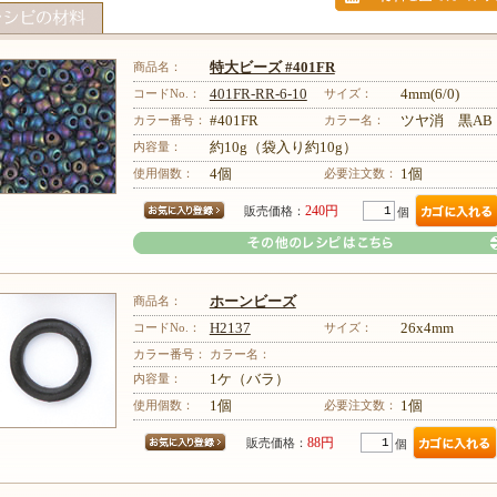
商品名：
特大ビーズ #401FR
コードNo.：
401FR-RR-6-10
サイズ：
4mm(6/0)
カラー番号：
#401FR
カラー名：
ツヤ消 黒AB
内容量：
約10g（袋入り約10g）
使用個数：
4個
必要注文数：
1個
240円
販売価格：
個
商品名：
ホーンビーズ
コードNo.：
H2137
サイズ：
26x4mm
カラー番号：
カラー名：
内容量：
1ケ（バラ）
その他のレシピはこちら
使用個数：
1個
必要注文数：
1個
88円
販売価格：
個