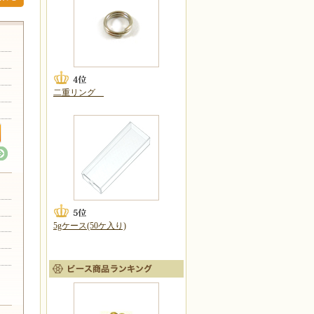
二重リング
5gケース(50ケ入り)