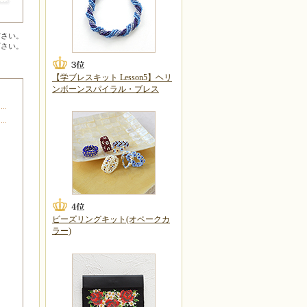
ださい。
下さい。
【学ブレスキット Lesson5】ヘリ
ンボーンスパイラル・ブレス
ビーズリングキット(オペークカ
ラー)