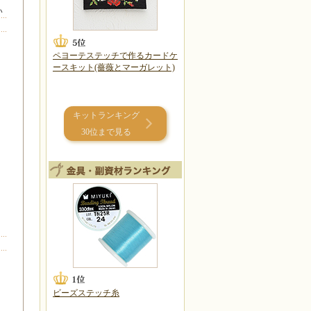
い
ペヨーテステッチで作るカードケ
ースキット(薔薇とマーガレット)
キットランキング
30位まで見る
ビーズステッチ糸