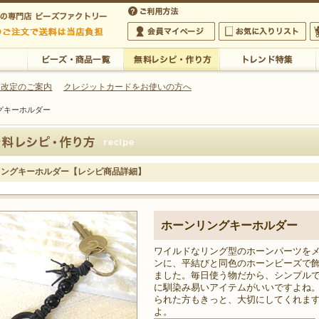
・アクセサリーの専門店
 改定のご案内
クレジットカードをお使いの方へ
グキーホルダー
ご利用方法
 5,000円以上のご注文で送料は当店が負担いたします
の専門店 ビーズファクトリー 5,000円以上のご注文で送料は当店が負担いたします
会員マイページ
お気に入りリスト
大
ビーズ・商品一覧
無料レシピ・作り方
トレンド特集
リングキーホルダー【レシピ商品詳細】
ホーンリングキーホルダー
ワイルドなリング型のホーンパーツを
ンに、平結びと同色のホーンビーズで
ました。毎日使う物だから、シンプル
に馴染み易いアイテムがいいですよね
られた方もきっと、大切にしてくれま
よ。