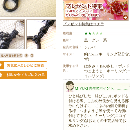
プレゼント特集はコチラ
難易度：
★
★
★
★
★
色味：
黒・グレー系
金具の色味：
シルバー
サイズ：
約7.5cm(キーリング部分含
ず)
使用する道
はさみ・ものさし・ボンド
具：
つまようじ・キーリング(
イルリング)
ひと結びした、結びこぶにボンドを
付ける際、こぶの外側から見える部
分に付けずに、こぶの内側で接着す
る様、つまようじ等を使って内側に
付けて下さい。キーリング(ニコイ
ルリング)はお近くの手芸店等でお
MIYUKI先生のポイント
求め下さい。