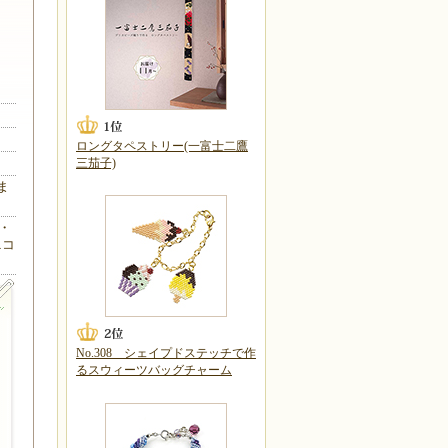
ロングタペストリー(一富士二鷹
三茄子)
ま
・
ニコ
No.308 シェイプドステッチで作
るスウィーツバッグチャーム