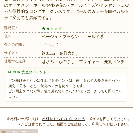
のオーナメントボールや花模様のデカールビーズがアクセントにな
った個性的なロングネックレスです。パールのカラーを白やカルト
ラに変えても素敵ですよ。
難易度：
★
★
★
★
★
色味：
ベージュ・ブラウン・ゴールド系
金具の色味：
ゴールド
サイズ：
約81cm（金具含む）
使用する道具：
はさみ・ものさし・プライヤー・先丸ペンチ
MIYUKI先生のポイント
ピン曲げをきれいに仕上げるポイントは、曲げる部分の長さをきっちり
揃えて切ることと、先丸ペンチを使うことです。
ピン同士をつなぐ際、後で外れてしまわないように、きっちり閉じまし
ょう。
※材料の一括注文は「
材料をすべてカゴに入れる
」ボタンを押してください。
レシピは含まれません、画面でご確認頂くか、印刷してお使い下さい。