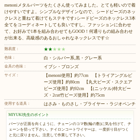
menoniメタルパーツをたくさん使ってみました。とても軽いので着
けやすいですよ。シンプルなデザインなので、シードビーズのネッ
クレスと重ねて着けてもステキです♪シードビーズのネックレス3本
全てをコーディネートしても良いですし、ファッションに合わせ
て、お好みで1本を組み合わせてもGOOD！何通りもの組み合わせ
が出来る、高級感のあるおしゃれなネックレスです☆
難易度：
★
★
★
★
★
色味：
白・シルバー系,黒・グレー系
金具の色味：
イブシ・ブロンズ
サイズ：
【menoni使用】約77cm 【トライアングルビ
ーズ使用】約80cm 【丸大ビーズ・スクエア
ビーズ使用】約92cm 【(ニッケル)特大ビー
ズ・2cut竹ビーズ使用】約75cm
使用する道具：
はさみ・ものさし・プライヤー・ラジオペンチ
MIYUKI先生のポイント
パーツが正面を向くように、チェーンのコマ数(輪の数)に気を付けて、チ
ェーンを切って下さい。ナイロンコートワイヤーは、一度折り目がつく
と元に戻りません。注意して作業して下さい。