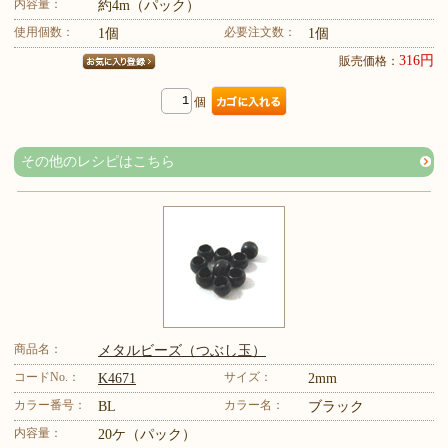
内容量：
約4m（パック）
使用個数：
必要注文数：
1個
1個
316円
販売価格：
個
その他のレシピはこちら
商品名：
メタルビーズ（つぶし玉）
コードNo.：
サイズ：
K4671
2mm
カラー番号：
カラー名：
BL
ブラック
内容量：
20ケ（パック）