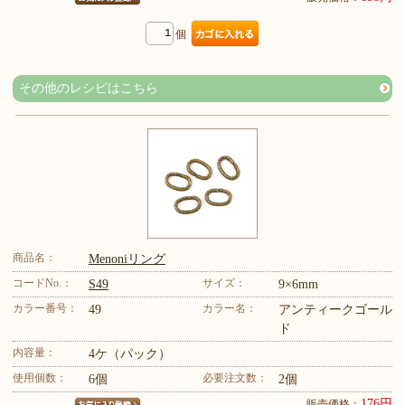
個
その他のレシピはこちら
商品名：
Menoniリング
コードNo.：
サイズ：
S49
9×6mm
カラー番号：
カラー名：
49
アンティークゴール
ド
内容量：
4ケ（パック）
使用個数：
必要注文数：
6個
2個
176円
販売価格：