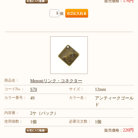
176円
販売価格：
個
商品名：
Menoniリンク・コネクター
コードNo.：
サイズ：
S70
12mm
カラー番号：
カラー名：
49
アンティークゴール
ド
内容量：
2ケ（パック）
使用個数：
必要注文数：
1個
1個
220円
販売価格：