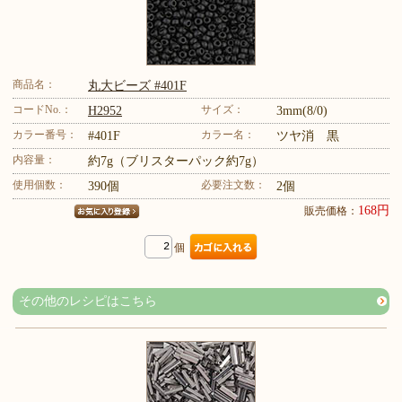
商品名：
丸大ビーズ #401F
コードNo.：
サイズ：
H2952
3mm(8/0)
カラー番号：
カラー名：
#401F
ツヤ消 黒
内容量：
約7g（ブリスターパック約7g）
使用個数：
必要注文数：
390個
2個
168円
販売価格：
個
その他のレシピはこちら