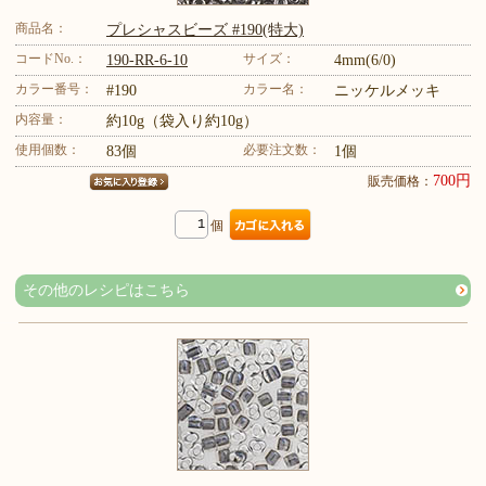
商品名：
プレシャスビーズ #190(特大)
コードNo.：
サイズ：
190-RR-6-10
4mm(6/0)
カラー番号：
カラー名：
#190
ニッケルメッキ
内容量：
約10g（袋入り約10g）
使用個数：
必要注文数：
83個
1個
700円
販売価格：
個
その他のレシピはこちら