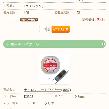
内容量：
1m（パック）
使用個数：
必要注文数：
1個
1個
968円
販売価格：
個
その他のレシピはこちら
商品名：
ナイロンコートワイヤー(46×7)
コードNo.：
サイズ：
K2323
0.3mm
カラー番号：
カラー名：
クリア