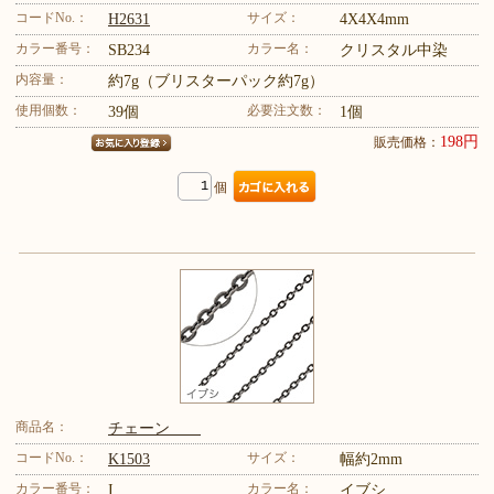
コードNo.：
サイズ：
H2631
4X4X4mm
カラー番号：
カラー名：
SB234
クリスタル中染
内容量：
約7g（ブリスターパック約7g）
使用個数：
必要注文数：
39個
1個
198円
販売価格：
個
商品名：
チェーン
コードNo.：
サイズ：
K1503
幅約2mm
カラー番号：
カラー名：
I
イブシ