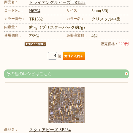
商品名：
トライアングルビーズ TR1532
コードNo.：
サイズ：
H6294
5mm(5/0)
カラー番号：
カラー名：
TR1532
クリスタル中染
内容量：
約7g（ブリスターパック約7g）
使用個数：
必要注文数：
278個
4個
220円
販売価格：
個
その他のレシピはこちら
商品名：
スクエアビーズ SB234