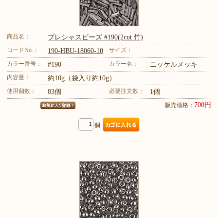
商品名：
プレシャスビーズ #190(2cut 竹)
コードNo.：
サイズ：
190-HBU-18060-10
カラー番号：
カラー名：
#190
ニッケルメッキ
内容量：
約10g（袋入り約10g）
使用個数：
必要注文数：
83個
1個
700円
販売価格：
個