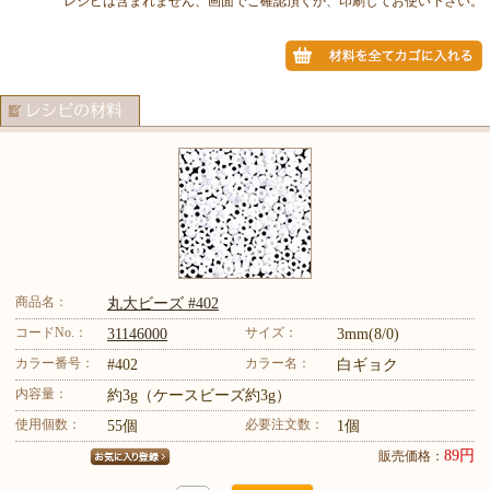
レシピは含まれません、画面でご確認頂くか、印刷してお使い下さい。
商品名：
丸大ビーズ #402
コードNo.：
サイズ：
31146000
3mm(8/0)
カラー番号：
カラー名：
#402
白ギョク
内容量：
約3g（ケースビーズ約3g）
使用個数：
必要注文数：
55個
1個
89円
販売価格：