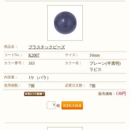
商品名：
プラスチックビーズ
コードNo.：
サイズ：
K2007
16mm
カラー番号：
カラー名：
163
プレーン(半透明)
ラピス
内容量：
1ケ（バラ）
使用個数：
必要注文数：
7個
7個
130円
販売価格：
個