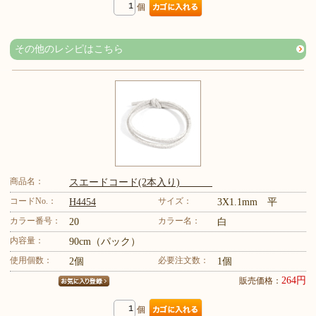
個
その他のレシピはこちら
商品名：
スエードコード(2本入り)
コードNo.：
サイズ：
H4454
3X1.1mm 平
カラー番号：
カラー名：
20
白
内容量：
90cm（パック）
使用個数：
必要注文数：
2個
1個
264円
販売価格：
個