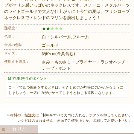
プがマリン感いっぱいのネックレスです。メノーニ・メタルパーツ
のライトゴールドで大人な仕上がりに！今年の夏は、マリンロープ
ネックレスでトレンドのマリンを演出しましょう！
難易度：
★
★
★
★
★
色味：
白・シルバー系,ブルー系
金具の色味：
ゴールド
サイズ：
約67cm(金具含む)
使用する道具：
さみ・ものさし・プライヤー・ラジオペンチ・
テープ・ボンド
MIYUKI先生のポイント
コードで四つ編みをするときは、引きしめ方が均等に力がかかるように
しましょう。一方に力がかかってしまうとねじる原因になります。
※材料の一括注文は「
材料をすべてカゴに入れる
」ボタンを押してください。
レシピは含まれません、画面でご確認頂くか、印刷してお使い下さい。