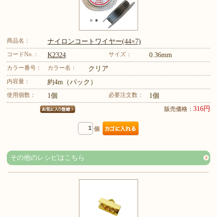
商品名：
ナイロンコートワイヤー(44×7)
コードNo.：
サイズ：
K2324
0.36mm
カラー番号：
カラー名：
クリア
内容量：
約4m（パック）
使用個数：
必要注文数：
1個
1個
316円
販売価格：
個
その他のレシピはこちら