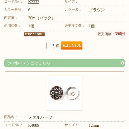
コードNo.：
サイズ：
K2332
カラー番号：
カラー名：
6
ブラウン
内容量：
20m（パック）
使用個数：
必要注文数：
1個
1個
396円
販売価格：
個
その他のレシピはこちら
商品名：
メタルパーツ
コードNo.：
サイズ：
K4089
12mm