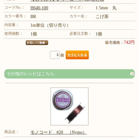
コードNo.：
サイズ：
H640-100
1.5mm 丸
カラー番号：
カラー名：
BR
こげ茶
内容量：
1m単位（切り売り）
使用個数：
必要注文数：
1個
1個
742円
販売価格：
個
その他のレシピはこちら
商品名：
モノコード #20 （Nymo）