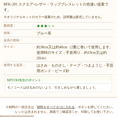
BFK-281 スクエア×レザー・ラップブレスレットの色違い提案で
す。
※オリジナルキットのカラー提案のため、説明書は販売していません。
難易度：
★
★
★
★
★
色味：
ブルー系
金具の色味：
サイズ：
約38cm又は約40cm（2重に巻いて使用します。
使用時のサイズ：手首周り…約19cm又は約
20cm）
使用する道具：
はさみ・ものさし・テープ・つまようじ・手芸
用ボンド・ビーズ針
MIYUKI先生のポイント
モノコードはゆるみのないよう、引きしめながら通しましょう。
※材料の一括注文は「
材料をすべてカゴに入れる
」ボタンを押してください。
レシピは含まれません、画面でご確認頂くか、印刷してお使い下さい。