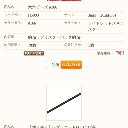
商品名：
六角ビーズ #166
コードNo.：
サイズ：
H5093
3mm 2Cut(8/0)
カラー番号：
カラー名：
#166
ライトレッドスキラ
スター
内容量：
約7g（ブリスターパック約7g）
使用個数：
必要注文数：
78個
1個
178円
販売価格：
個
商品名：
【切り売り】レザーコード(1m)こげ茶