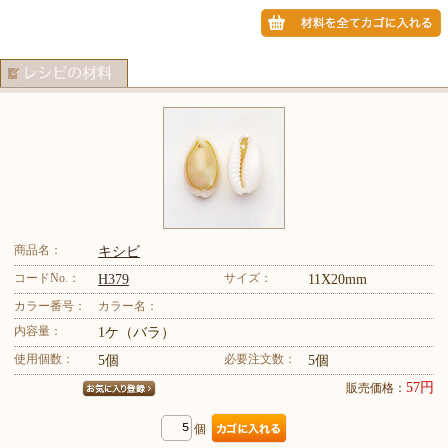
商品名：
キシビ
コードNo.：
サイズ：
H379
11X20mm
カラー番号：
カラー名：
内容量：
1ケ（バラ）
使用個数：
必要注文数：
5個
5個
57円
販売価格：
個