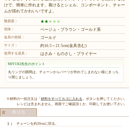
けで、簡単に作れます。着けるとシェル、コンポーネント、チャー
ムが揺れてかわいいですよ。
難易度：
★
★
★
★
★
色味：
ベージュ・ブラウン・ゴールド系
金具の色味：
ゴールド
サイズ：
約16.5～21.5cm(金具含む)
使用する道具：
はさみ・ものさし・プライヤー
MIYUKI先生のポイント
丸リングの隙間は、チェーンからパーツが外れてしまわない様にきっち
り閉じましょう。
※材料の一括注文は「
材料をすべてカゴに入れる
」ボタンを押してください。
レシピは含まれません、画面でご確認頂くか、印刷してお使い下さい。
１）
チェーンを約20cmに切る。