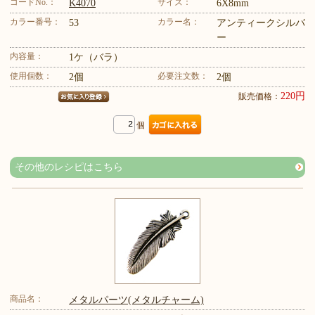
コードNo.：
サイズ：
K4070
6X8mm
カラー番号：
カラー名：
53
アンティークシルバ
ー
内容量：
1ケ（バラ）
使用個数：
必要注文数：
2個
2個
220円
販売価格：
個
その他のレシピはこちら
商品名：
メタルパーツ(メタルチャーム)