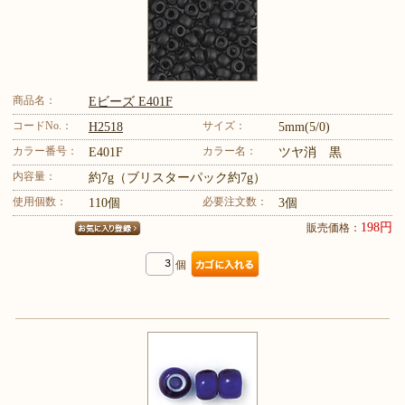
商品名：
Eビーズ E401F
コードNo.：
サイズ：
H2518
5mm(5/0)
カラー番号：
カラー名：
E401F
ツヤ消 黒
内容量：
約7g（ブリスターパック約7g）
使用個数：
必要注文数：
110個
3個
198円
販売価格：
個