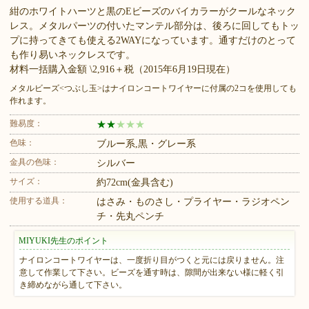
紺のホワイトハーツと黒のEビーズのバイカラーがクールなネック
レス。メタルパーツの付いたマンテル部分は、後ろに回してもトッ
プに持ってきても使える2WAYになっています。通すだけのとって
も作り易いネックレスです。
材料一括購入金額 \2,916＋税（2015年6月19日現在）
メタルビーズ<つぶし玉>はナイロンコートワイヤーに付属の2コを使用しても
作れます。
難易度：
★
★
★
★
★
色味：
ブルー系,黒・グレー系
金具の色味：
シルバー
サイズ：
約72cm(金具含む)
使用する道具：
はさみ・ものさし・プライヤー・ラジオペン
チ・先丸ペンチ
MIYUKI先生のポイント
ナイロンコートワイヤーは、一度折り目がつくと元には戻りません。注
意して作業して下さい。ビーズを通す時は、隙間が出来ない様に軽く引
き締めながら通して下さい。