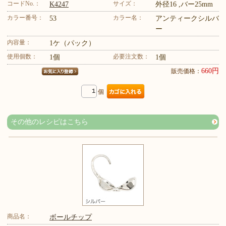
コードNo.：
サイズ：
K4247
外径16 ,バー25mm
カラー番号：
カラー名：
53
アンティークシルバ
ー
内容量：
1ケ（パック）
使用個数：
必要注文数：
1個
1個
660円
販売価格：
個
その他のレシピはこちら
商品名：
ボールチップ