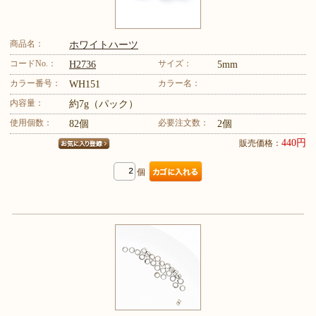
商品名：
ホワイトハーツ
コードNo.：
サイズ：
H2736
5mm
カラー番号：
カラー名：
WH151
内容量：
約7g（パック）
使用個数：
必要注文数：
82個
2個
440円
販売価格：
個