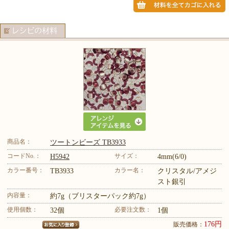
商品名：
ツートンビーズ TB3933
コードNo.：
サイズ：
H5942
4mm(6/0)
カラー番号：
カラー名：
TB3933
クリスタル/アメジ
スト銀引
内容量：
約7g（ブリスターパック約7g）
使用個数：
必要注文数：
32個
1個
176円
販売価格：