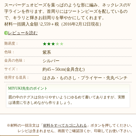
スーパーデュオビーズを葉っぱのような形に編み、ネックレスのV
字ラインを作ります。首周りにはツートンビーズを配しているの
で、キラリと輝きお顔周りを華やかにしてくれます。
材料一括購入金額 \2,559＋税（2016年2月12日現在）
レビューを読む
難易度：
★
★
★
★
★
色味：
紫系
金具の色味：
シルバー
サイズ：
約45～50cm(金具含む)
使用する道具：
はさみ・ものさし・プライヤー・先丸ペンチ
MIYUKI先生のポイント
図の中のテグスは分かりやすいようにゆるめて書いてありますが、実際
は適度に引きしめながら作りましょう。
※材料の一括注文は「
材料をすべてカゴに入れる
」ボタンを押してください。
レシピは含まれません、画面でご確認頂くか、印刷してお使い下さい。