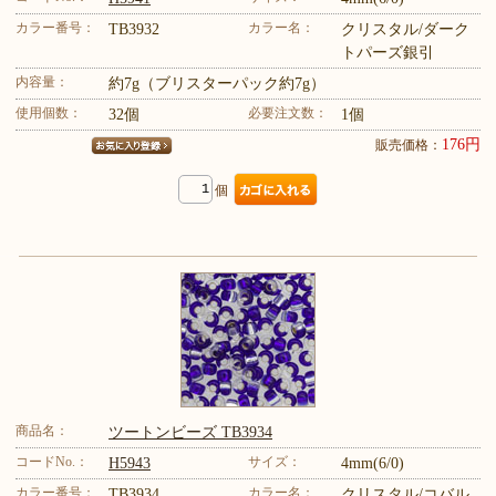
カラー番号：
カラー名：
TB3932
クリスタル/ダーク
トパーズ銀引
内容量：
約7g（ブリスターパック約7g）
使用個数：
必要注文数：
32個
1個
176円
販売価格：
個
商品名：
ツートンビーズ TB3934
コードNo.：
サイズ：
H5943
4mm(6/0)
カラー番号：
カラー名：
TB3934
クリスタル/コバル