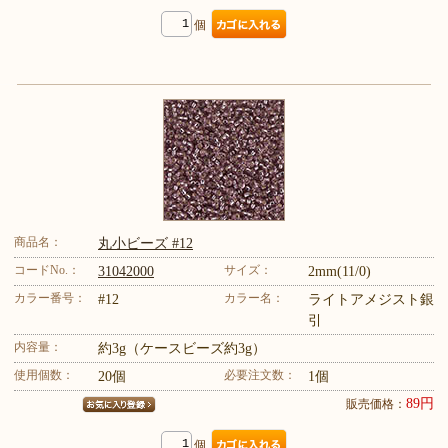
個
商品名：
丸小ビーズ #12
コードNo.：
サイズ：
31042000
2mm(11/0)
カラー番号：
カラー名：
#12
ライトアメジスト銀
引
内容量：
約3g（ケースビーズ約3g）
使用個数：
必要注文数：
20個
1個
89円
販売価格：
個