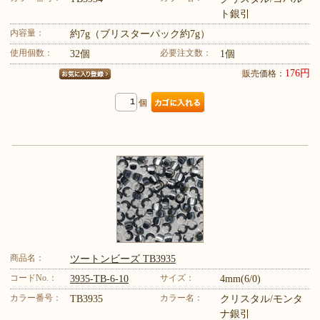
ト銀引
内容量：
約7g（ブリスターパック約7g）
使用個数：
必要注文数：
32個
1個
176円
販売価格：
個
商品名：
ツートンビーズ TB3935
コードNo.：
サイズ：
3935-TB-6-10
4mm(6/0)
カラー番号：
カラー名：
TB3935
クリスタル/モンタ
ナ銀引