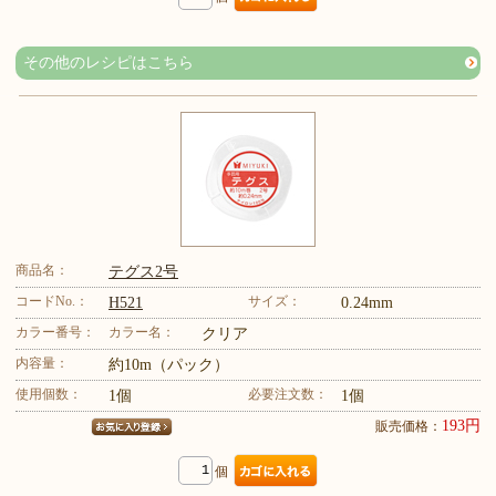
その他のレシピはこちら
商品名：
テグス2号
コードNo.：
サイズ：
H521
0.24mm
カラー番号：
カラー名：
クリア
内容量：
約10m（パック）
使用個数：
必要注文数：
1個
1個
193円
販売価格：
個