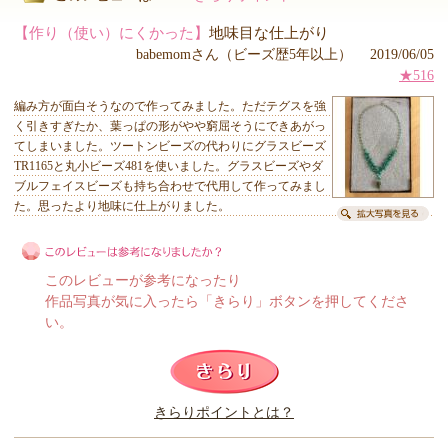
【作り（使い）にくかった】
地味目な仕上がり
babemomさん（ビーズ歴5年以上） 2019/06/05
★516
編み方が面白そうなので作ってみました。ただテグスを強
く引きすぎたか、葉っぱの形がやや窮屈そうにできあがっ
てしまいました。ツートンビーズの代わりにグラスビーズ
TR1165と丸小ビーズ481を使いました。グラスビーズやダ
ブルフェイスビーズも持ち合わせで代用して作ってみまし
た。思ったより地味に仕上がりました。
このレビューが参考になったり
作品写真が気に入ったら「きらり」ボタンを押してくださ
い。
このレビューは参考になりましたか？
きらりポイントとは？
きらり