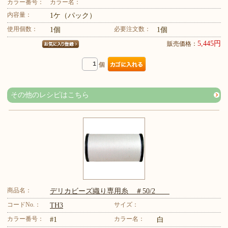
カラー番号：
カラー名：
内容量：
1ケ（パック）
使用個数：
必要注文数：
1個
1個
5,445円
販売価格：
個
その他のレシピはこちら
商品名：
デリカビーズ織り専用糸 ＃50/2
コードNo.：
サイズ：
TH3
カラー番号：
カラー名：
#1
白