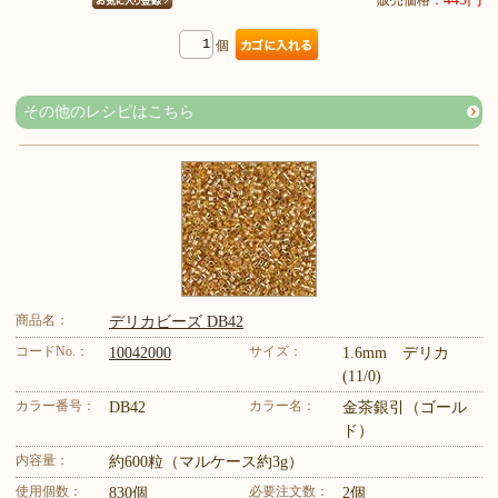
個
その他のレシピはこちら
商品名：
デリカビーズ DB42
コードNo.：
サイズ：
10042000
1.6mm デリカ
(11/0)
カラー番号：
カラー名：
DB42
金茶銀引（ゴール
ド）
内容量：
約600粒（マルケース約3g）
使用個数：
必要注文数：
830個
2個