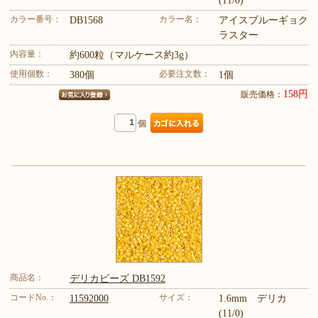
(11/0)
カラー番号：
カラー名：
DB1568
アイスブルーギョク
ラスター
内容量：
約600粒（マルケース約3g）
使用個数：
必要注文数：
380個
1個
158円
販売価格：
個
商品名：
デリカビーズ DB1592
コードNo.：
サイズ：
11592000
1.6mm デリカ
(11/0)