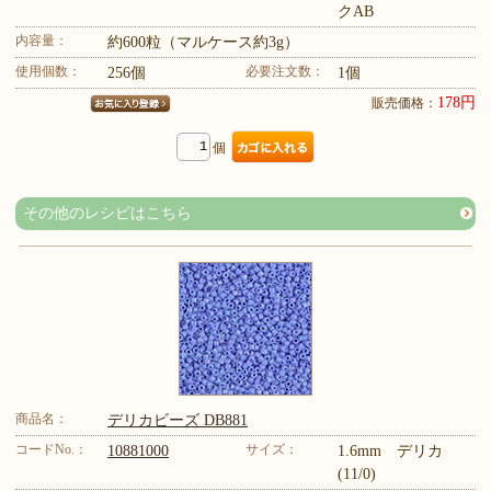
クAB
内容量：
約600粒（マルケース約3g）
使用個数：
必要注文数：
256個
1個
178円
販売価格：
個
その他のレシピはこちら
商品名：
デリカビーズ DB881
コードNo.：
サイズ：
10881000
1.6mm デリカ
(11/0)