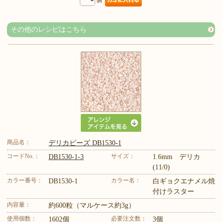
個
その他のレシピはこちら
商品名：
デリカビーズ DB1530-1
コードNo.：
サイズ：
DB1530-1-3
1.6mm デリカ
(11/0)
カラー番号：
カラー名：
DB1530-1
白ギョクエナメル焼
付けラスター
内容量：
約600粒（マルケース約3g）
使用個数：
必要注文数：
1602個
3個