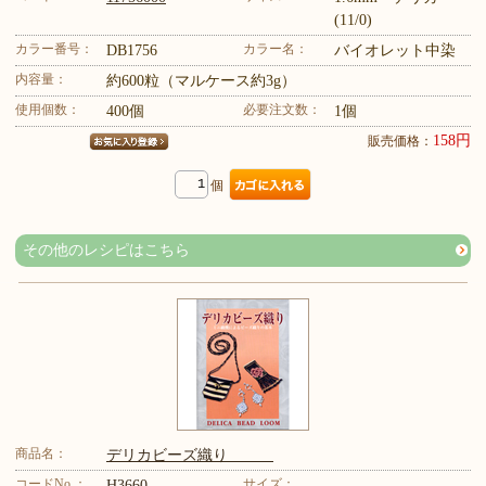
(11/0)
カラー番号：
カラー名：
DB1756
バイオレット中染
内容量：
約600粒（マルケース約3g）
使用個数：
必要注文数：
400個
1個
158円
販売価格：
個
その他のレシピはこちら
商品名：
デリカビーズ織り
コードNo.：
サイズ：
H3660