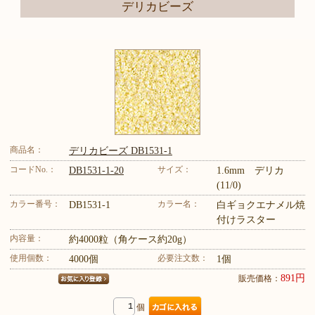
デリカビーズ
商品名：
デリカビーズ DB1531-1
コードNo.：
サイズ：
DB1531-1-20
1.6mm デリカ
(11/0)
カラー番号：
カラー名：
DB1531-1
白ギョクエナメル焼
付けラスター
内容量：
約4000粒（角ケース約20g）
使用個数：
必要注文数：
4000個
1個
891円
販売価格：
個