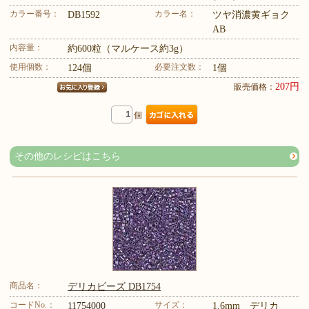
カラー番号：
カラー名：
DB1592
ツヤ消濃黄ギョク
AB
内容量：
約600粒（マルケース約3g）
使用個数：
必要注文数：
124個
1個
207円
販売価格：
個
その他のレシピはこちら
商品名：
デリカビーズ DB1754
コードNo.：
サイズ：
11754000
1.6mm デリカ