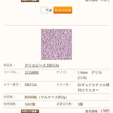
個
商品名：
デリカビーズ DB1534
コードNo.：
サイズ：
11534000
1.6mm デリカ
(11/0)
カラー番号：
カラー名：
DB1534
白ギョクエナメル焼
付けラスター
内容量：
約600粒（マルケース約3g）
使用個数：
必要注文数：
1602個
3個
178円
販売価格：