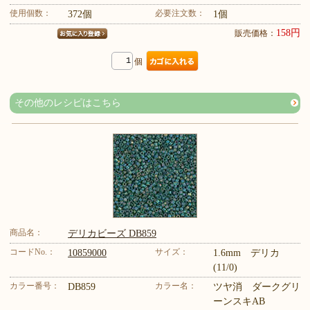
使用個数：
必要注文数：
372個
1個
158円
販売価格：
個
その他のレシピはこちら
商品名：
デリカビーズ DB859
コードNo.：
サイズ：
10859000
1.6mm デリカ
(11/0)
カラー番号：
カラー名：
DB859
ツヤ消 ダークグリ
ーンスキAB