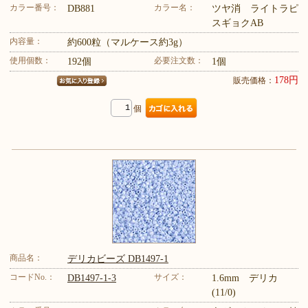
カラー番号：
カラー名：
DB881
ツヤ消 ライトラピ
スギョクAB
内容量：
約600粒（マルケース約3g）
使用個数：
必要注文数：
192個
1個
178円
販売価格：
個
商品名：
デリカビーズ DB1497-1
コードNo.：
サイズ：
DB1497-1-3
1.6mm デリカ
(11/0)