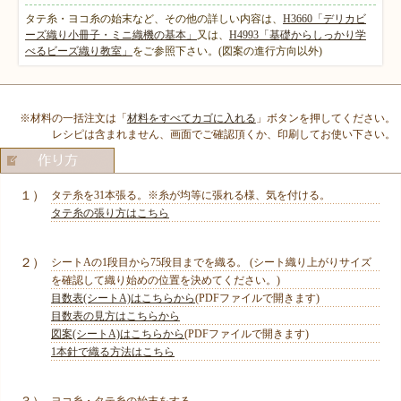
タテ糸・ヨコ糸の始末など、その他の詳しい内容は、
H3660「デリカビ
ーズ織り小冊子・ミニ織機の基本」
又は、
H4993「基礎からしっかり学
べるビーズ織り教室」
をご参照下さい。(図案の進行方向以外)
※材料の一括注文は「
材料をすべてカゴに入れる
」ボタンを押してください。
レシピは含まれません、画面でご確認頂くか、印刷してお使い下さい。
１）
タテ糸を31本張る。※糸が均等に張れる様、気を付ける。
タテ糸の張り方はこちら
２）
シートAの1段目から75段目までを織る。 (シート織り上がりサイズ
を確認して織り始めの位置を決めてください。)
目数表(シートA)はこちらから
(PDFファイルで開きます)
目数表の見方はこちらから
図案(シートA)はこちらから
(PDFファイルで開きます)
1本針で織る方法はこちら
ヨコ糸・タテ糸の始末をする。