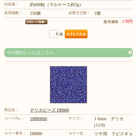
内容量：
約600粒（マルケース約3g）
使用個数：
必要注文数：
256個
1個
178円
販売価格：
個
その他のレシピはこちら
商品名：
デリカビーズ DB880
コードNo.：
サイズ：
10880000
1.6mm デリカ
(11/0)
カラー番号：
カラー名：
DB880
ツヤ消 ラピスギョ