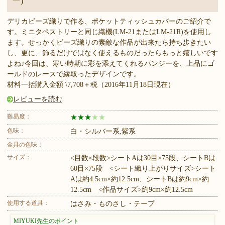
ー)
デリカビーズ織りで作る、ポケットティッシュカバーのご紹介で
す。ミニタペストリーと同じ織機(LM-21またはLM-21R)を使用し
ます。せっかくビーズ織りの素敵な作品が出来たら持ち歩きたい
し、更に、飾るだけではなく使えるものだったらもっと嬉しいです
よね♪今回は、寒い時期に彩を添えてくれるパンジーを、上品にゴ
ールドのレースで縁取ったデザインです。
材料一括購入金額 \7,708＋税（2016年11月18日現在）
レビューを読む
難易度：
★
★
★
★
★
色味：
白・シルバー系,紫系
金具の色味：
サイズ：
<目数×段数>シートAは30目×75段、シートBは
60目×75段 <シート織り上がりサイズ>シート
Aは約4.5cm×約12.5cm、シートBは約9cm×約
12.5cm <作品サイズ>約9cm×約12.5cm
使用する道具：
はさみ・ものさし・テープ
MIYUKI先生のポイント