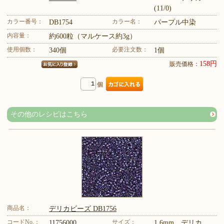
(11/0)
カラー番号：
カラー名：
DB1754
パープル中染
内容量：
約600粒（マルケース約3g）
使用個数：
必要注文数：
340個
1個
158円
販売価格：
個
その他のレシピはこちら
商品名：
デリカビーズ DB1756
コードNo.：
サイズ：
11756000
1.6mm デリカ