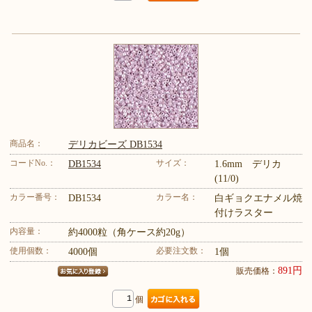
商品名：
デリカビーズ DB1534
コードNo.：
サイズ：
DB1534
1.6mm デリカ
(11/0)
カラー番号：
カラー名：
DB1534
白ギョクエナメル焼
付けラスター
内容量：
約4000粒（角ケース約20g）
使用個数：
必要注文数：
4000個
1個
891円
販売価格：
個