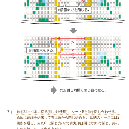
７）
糸を2.1m×1本に切る(短い針使用)。 シートBと6)を閉じ合わせる。
始めに糸端を始末して右上角から閉じ始める。 四隅のビーズには2
回糸を通し、赤丸印は閉じ方(A)で青丸印は閉じ方(B)で閉じ、終わ
りの糸始末をして出来上がり。