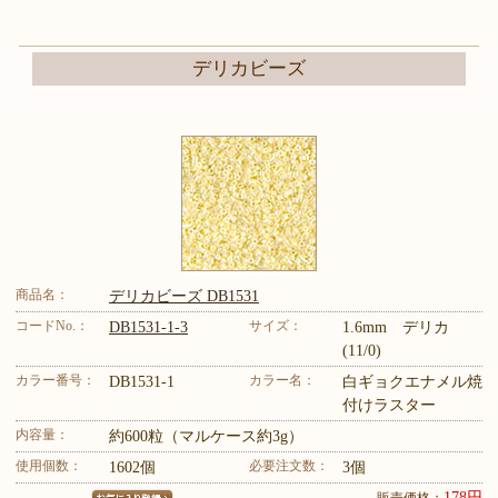
デリカビーズ
商品名：
デリカビーズ DB1531
コードNo.：
サイズ：
DB1531-1-3
1.6mm デリカ
(11/0)
カラー番号：
カラー名：
DB1531-1
白ギョクエナメル焼
付けラスター
内容量：
約600粒（マルケース約3g）
使用個数：
必要注文数：
1602個
3個
178円
販売価格：