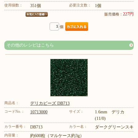
使用個数：
必要注文数：
351個
1個
227円
販売価格：
個
その他のレシピはこちら
商品名：
デリカビーズ DB713
コードNo.：
サイズ：
10713000
1.6mm デリカ
(11/0)
カラー番号：
カラー名：
DB713
ダークグリーンスキ
内容量：
約600粒（マルケース約3g）