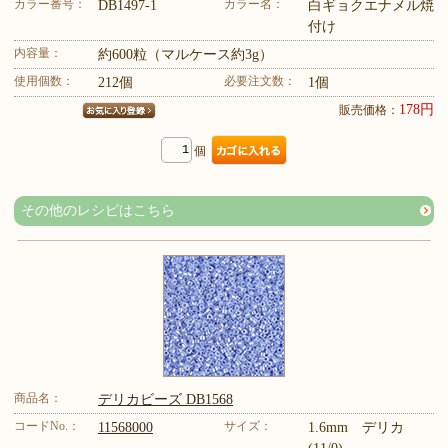
カラー番号：
カラー名：
DB1497-1
白ギョクエナメル焼
付け
内容量：
約600粒（マルケース約3g）
使用個数：
必要注文数：
212個
1個
178円
販売価格：
個
その他のレシピはこちら
商品名：
デリカビーズ DB1568
コードNo.：
サイズ：
11568000
1.6mm デリカ