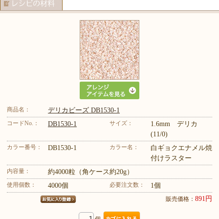
商品名：
デリカビーズ DB1530-1
コードNo.：
サイズ：
DB1530-1
1.6mm デリカ
(11/0)
カラー番号：
カラー名：
DB1530-1
白ギョクエナメル焼
付けラスター
内容量：
約4000粒（角ケース約20g）
使用個数：
必要注文数：
4000個
1個
891円
販売価格：