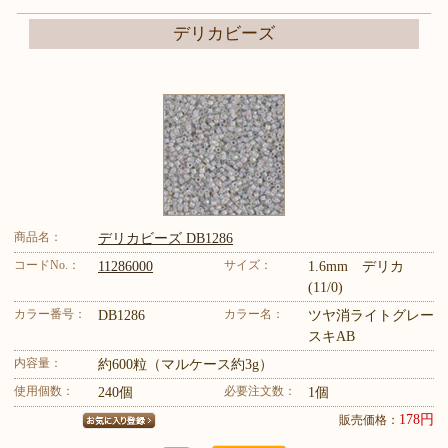
デリカビーズ
商品名：
デリカビーズ DB1286
コードNo.：
サイズ：
11286000
1.6mm デリカ
(11/0)
カラー番号：
カラー名：
DB1286
ツヤ消ライトグレー
スキAB
内容量：
約600粒（マルケース約3g）
使用個数：
必要注文数：
240個
1個
178円
販売価格：