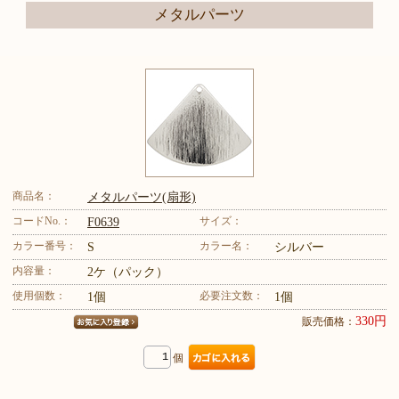
メタルパーツ
商品名：
メタルパーツ(扇形)
コードNo.：
サイズ：
F0639
カラー番号：
カラー名：
S
シルバー
内容量：
2ケ（パック）
使用個数：
必要注文数：
1個
1個
330円
販売価格：
個