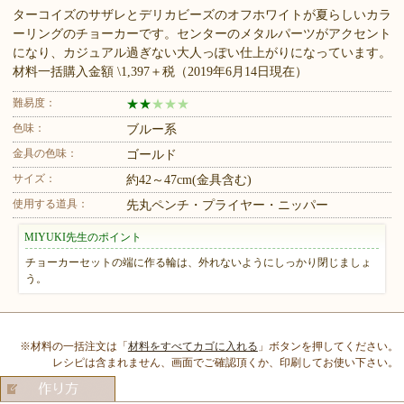
ターコイズのサザレとデリカビーズのオフホワイトが夏らしいカラ
ーリングのチョーカーです。センターのメタルパーツがアクセント
になり、カジュアル過ぎない大人っぽい仕上がりになっています。
材料一括購入金額 \1,397＋税（2019年6月14日現在）
難易度：
★
★
★
★
★
色味：
ブルー系
金具の色味：
ゴールド
サイズ：
約42～47cm(金具含む)
使用する道具：
先丸ペンチ・プライヤー・ニッパー
MIYUKI先生のポイント
チョーカーセットの端に作る輪は、外れないようにしっかり閉じましょ
う。
※材料の一括注文は「
材料をすべてカゴに入れる
」ボタンを押してください。
レシピは含まれません、画面でご確認頂くか、印刷してお使い下さい。