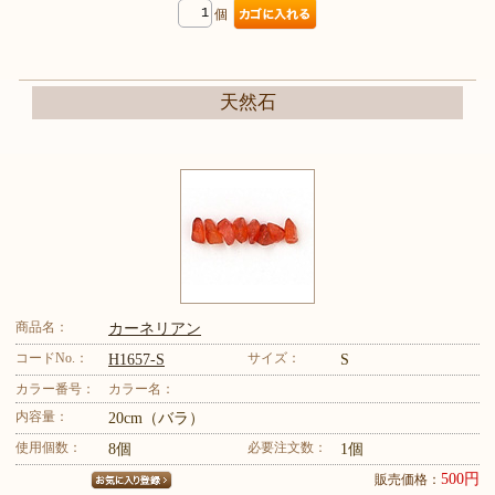
個
天然石
商品名：
カーネリアン
コードNo.：
サイズ：
H1657-S
S
カラー番号：
カラー名：
内容量：
20cm（バラ）
使用個数：
必要注文数：
8個
1個
500円
販売価格：