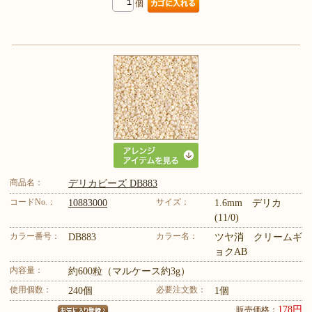
個
商品名：
デリカビーズ DB883
コードNo.：
サイズ：
10883000
1.6mm デリカ
(11/0)
カラー番号：
カラー名：
DB883
ツヤ消 クリームギ
ョクAB
内容量：
約600粒（マルケース約3g）
使用個数：
必要注文数：
240個
1個
178円
販売価格：