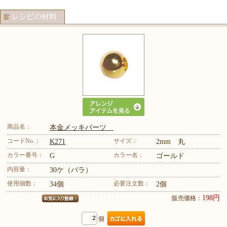
商品名：
本金メッキパーツ
コードNo.：
サイズ：
K271
2mm 丸
カラー番号：
カラー名：
G
ゴールド
内容量：
30ケ（バラ）
使用個数：
必要注文数：
34個
2個
198円
販売価格：
個