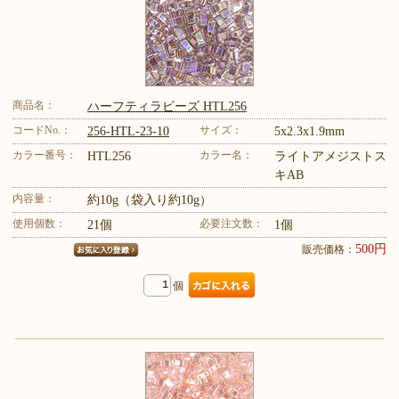
商品名：
ハーフティラビーズ HTL256
コードNo.：
サイズ：
256-HTL-23-10
5x2.3x1.9mm
カラー番号：
カラー名：
HTL256
ライトアメジストス
キAB
内容量：
約10g（袋入り約10g）
使用個数：
必要注文数：
21個
1個
500円
販売価格：
個