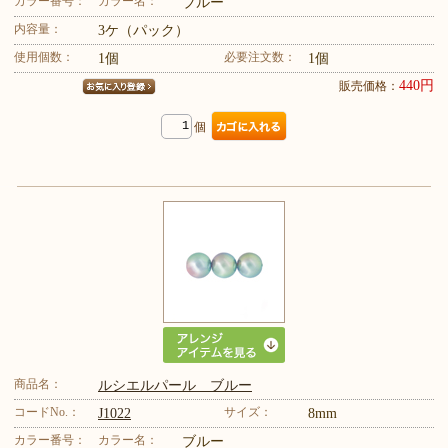
カラー番号：
カラー名：
ブルー
内容量：
3ケ（パック）
使用個数：
必要注文数：
1個
1個
440円
販売価格：
個
商品名：
ルシエルパール ブルー
コードNo.：
サイズ：
J1022
8mm
カラー番号：
カラー名：
ブルー