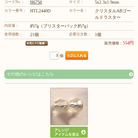
コードNo.：
サイズ：
H6750
5x2.3x1.9mm
カラー番号：
カラー名：
HTL2440D
クリスタルABゴー
ルドラスター
内容量：
約7g（ブリスターパック約7g）
使用個数：
必要注文数：
21個
1個
554円
販売価格：
個
その他のレシピはこちら