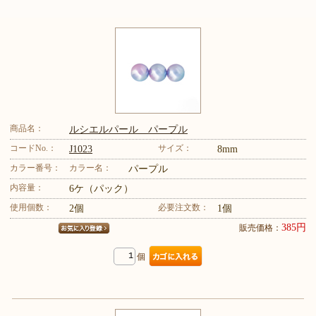
商品名：
ルシエルパール パープル
コードNo.：
サイズ：
J1023
8mm
カラー番号：
カラー名：
パープル
内容量：
6ケ（パック）
使用個数：
必要注文数：
2個
1個
385円
販売価格：
個