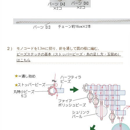
２）
モノコードを1.3ｍに切り、針を通して図の様に編む。
ビーズステッチの基本（ストッパービーズ・糸の足し方・玉留め）
はこちら