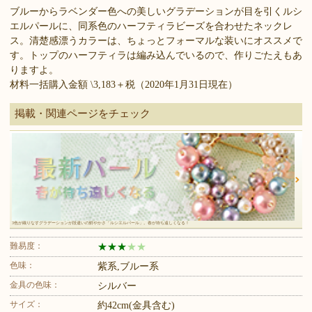
ブルーからラベンダー色への美しいグラデーションが目を引くルシ
エルパールに、同系色のハーフティラビーズを合わせたネックレ
ス。清楚感漂うカラーは、ちょっとフォーマルな装いにオススメで
す。トップのハーフティラは編み込んでいるので、作りごたえもあ
りますよ。
材料一括購入金額 \3,183＋税（2020年1月31日現在）
掲載・関連ページをチェック
3色が織りなすグラデーションが段違いの鮮やかさ「ルシエルパール」。春が待ち遠しくなる！
難易度：
★
★
★
★
★
色味：
紫系,ブルー系
金具の色味：
シルバー
サイズ：
約42cm(金具含む)