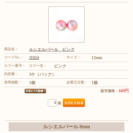
商品名：
ルシエルパール ピンク
コードNo.：
サイズ：
J1024
12mm
カラー番号：
カラー名：
ピンク
内容量：
3ケ（パック）
使用個数：
必要注文数：
1個
1個
440円
販売価格：
個
ルシエルパール 8mm