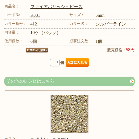
商品名：
ファイアポリッシュビーズ
コードNo.：
サイズ：
K831
5mm
カラー番号：
カラー名：
412
シルバーライン
内容量：
10ケ（パック）
使用個数：
必要注文数：
6個
1個
58円
販売価格：
個
その他のレシピはこちら