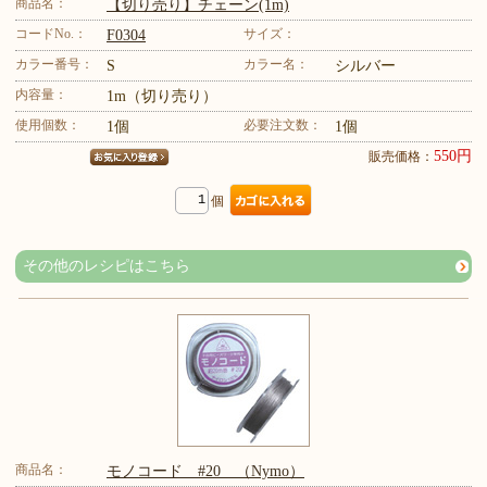
商品名：
【切り売り】チェーン(1m)
コードNo.：
サイズ：
F0304
カラー番号：
カラー名：
S
シルバー
内容量：
1m（切り売り）
使用個数：
必要注文数：
1個
1個
550円
販売価格：
個
その他のレシピはこちら
商品名：
モノコード #20 （Nymo）