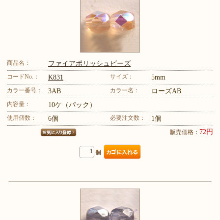
商品名：
ファイアポリッシュビーズ
コードNo.：
サイズ：
K831
5mm
カラー番号：
カラー名：
3AB
ローズAB
内容量：
10ケ（パック）
使用個数：
必要注文数：
6個
1個
72円
販売価格：
個