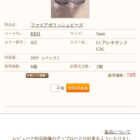
商品名：
ファイアポリッシュビーズ
コードNo.：
サイズ：
K831
5mm
カラー番号：
カラー名：
425
Lt.アレキサンド
CAL
内容量：
10ケ（パック）
使用個数：
必要注文数：
6個
1個
72円
販売価格：
個
返品について
レビューで作品画像のアップロードが出来るようになりまし