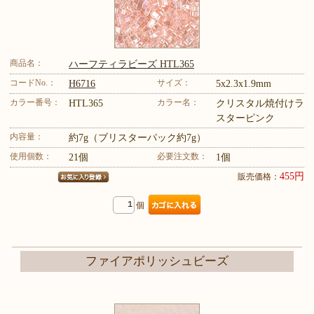
商品名：
ハーフティラビーズ HTL365
コードNo.：
サイズ：
H6716
5x2.3x1.9mm
カラー番号：
カラー名：
HTL365
クリスタル焼付けラ
スターピンク
内容量：
約7g（ブリスターパック約7g）
使用個数：
必要注文数：
21個
1個
455円
販売価格：
個
ファイアポリッシュビーズ