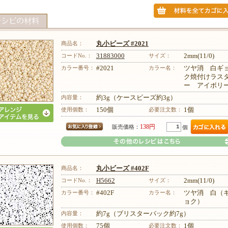
商品名：
丸小ビーズ #2021
コードNo.：
31883000
サイズ：
2mm(11/0)
カラー番号：
#2021
カラー名：
ツヤ消 白ギ
ク焼付けラス
ー アイボリ
内容量：
約3g（ケースビーズ約3g）
使用個数：
150個
必要注文数：
1個
138円
販売価格：
個
商品名：
丸小ビーズ #402F
コードNo.：
H5662
サイズ：
2mm(11/0)
カラー番号：
#402F
カラー名：
ツヤ消 白（
ョク）
その他のレシピはこちら
内容量：
約7g（ブリスターパック約7g）
使用個数：
75個
必要注文数：
1個