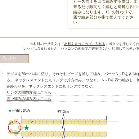
ビーズ同士を四つ編みする際は、出
来るだけ隙間なく編むと綺麗な四つ
編みになります。1）の終わりで、
四つ編み部分を指で整えてくださ
い。
MIYUKI先生のポイント
※材料の一括注文は「
材料をすべてカゴに入れる
」ボタンを押してく
レシピは含まれません、パソコンの画面でご確認頂くか、印刷してお使い
１）
テグスを70cm×4本に切り、それぞれビーズを通して編み、パーツA～Dを各1本
る。 ネックレスエンドに丸リングで片方のみ、つなぐ。 A～Dを四つ編みし、
み終わりを、ネックレスエンドに丸リングでつなぐ。
リングの開閉方法はこちら
四つ編みの編み方はこちら