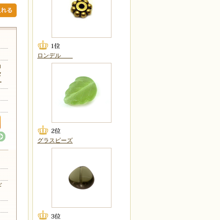
ロンデル
ョ
タ
ー
グラスビーズ
ギ