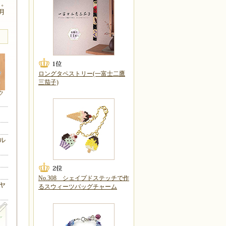
よ。
6月
ロングタペストリー(一富士二鷹
三茄子)
ク
ル
No.308 シェイプドステッチで作
ヤ
るスウィーツバッグチャーム