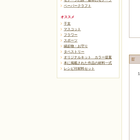
モチーフのみ・基本のモチーフ
ペーパークラフト
オススメ
干支
マスコット
フラワー
スポーツ
縁起物・お守り
タペストリー
オリジナルキット カラー提案
本に掲載された作品の材料一式
レシピ付材料セット