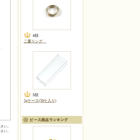
二重リング
5gケース(50ケ入り)
ださい。
下さい。