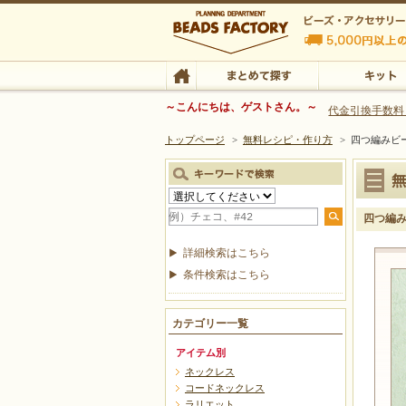
ビーズファクトリー ビーズ・パーツ・金具など
～こんにちは、ゲストさん。～
代金引換手数料
トップページ
>
無料レシピ・作り方
>
四つ編みビ
ビーズ・アクセサリーの専門店 ビーズファクトリー
ビーズ・アクセサリー
TOP
まとめて探す
キット
四つ編
詳細検索はこちら
条件検索はこちら
カテゴリー一覧
アイテム別
ネックレス
コードネックレス
ラリエット