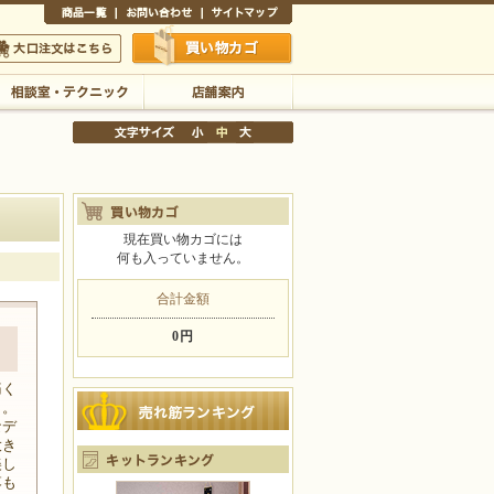
商品一覧
お問い合わせ
サイトマップ
買い物かご
口注文はこちら
相談室・テクニック
店舗案内
現在買い物カゴには
何も入っていません。
文字サイズの変更
小
中
大
合計金額
0円
ク
痛く
ク。
なデ
大き
美し
落も