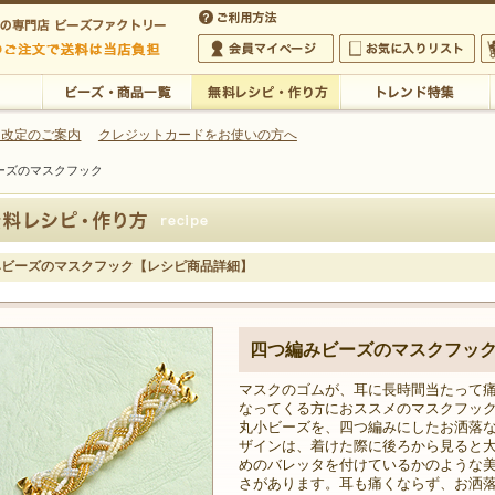
・アクセサリーの専門店
 改定のご案内
クレジットカードをお使いの方へ
ーズのマスクフック
ご利用方法
 5,000円以上のご注文で送料は当店が負担いたします
の専門店 ビーズファクトリー 5,000円以上のご注文で送料は当店が負担いたします
会員マイページ
お気に入りリスト
大
ビーズ・商品一覧
無料レシピ・作り方
トレンド特集
みビーズのマスクフック【レシピ商品詳細】
四つ編みビーズのマスクフッ
マスクのゴムが、耳に長時間当たって
なってくる方におススメのマスクフッ
丸小ビーズを、四つ編みにしたお洒落
ザインは、着けた際に後ろから見ると
めのバレッタを付けているかのような
さがあります。耳も痛くならず、お洒