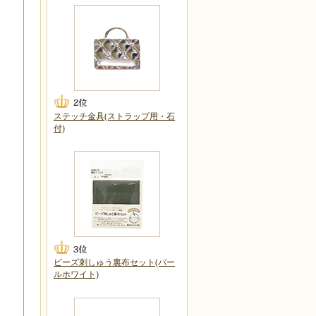
ステッチ金具(ストラップ用・石
付)
ビーズ刺しゅう裏布セット(パー
ルホワイト)