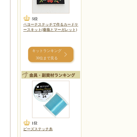
ペヨーテステッチで作るカードケ
ースキット(薔薇とマーガレット)
キットランキング
30位まで見る
ビーズステッチ糸