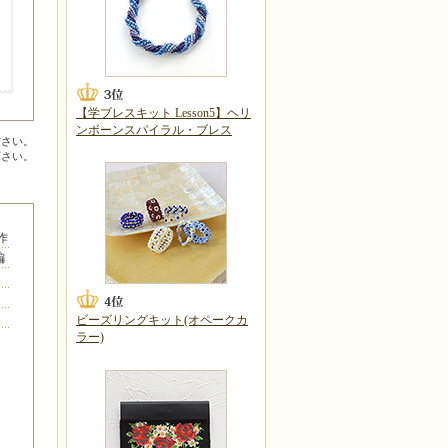
【学ブレスキット Lesson5】ヘリ
ンボーンスパイラル・ブレス
ださい。
下さい。
作
編
ビーズリングキット(オペークカ
ラー)