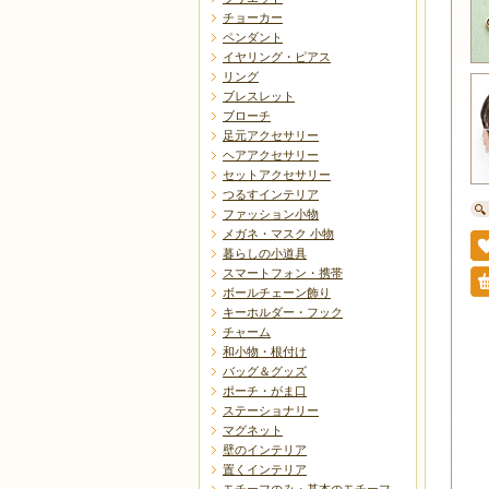
チョーカー
ペンダント
イヤリング・ピアス
リング
ブレスレット
ブローチ
足元アクセサリー
ヘアアクセサリー
セットアクセサリー
つるすインテリア
ファッション小物
メガネ・マスク 小物
暮らしの小道具
スマートフォン・携帯
ボールチェーン飾り
キーホルダー・フック
チャーム
和小物・根付け
バッグ＆グッズ
ポーチ・がま口
ステーショナリー
マグネット
壁のインテリア
置くインテリア