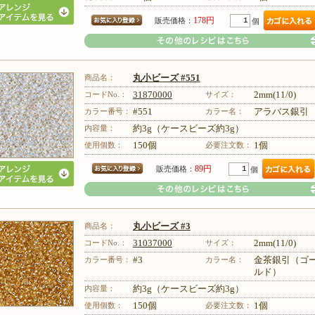
178円
販売価格：
個
商品名：
丸小ビーズ #551
コードNo.：
31870000
サイズ：
2mm(11/0)
カラー番号：
#551
カラー名：
アラバス銀引
内容量：
約3g（ケースビーズ約3g）
その他のレシピはこちら
使用個数：
150個
必要注文数：
1個
89円
販売価格：
個
商品名：
丸小ビーズ #3
コードNo.：
31037000
サイズ：
2mm(11/0)
カラー番号：
#3
カラー名：
金茶銀引（ゴ
ルド）
その他のレシピはこちら
内容量：
約3g（ケースビーズ約3g）
使用個数：
150個
必要注文数：
1個