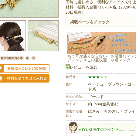
同時に楽しめる、便利なアイテムです
材料一括購入金額 \1,670＋税（2020年
26日現在）
掲載ページをチェック
もう耳が痛くならない お洒落なマス
アレンジ＆この夏快適 水着マスク
レビューを読む
難易度：
★
★
★
★
★
色味：
ベージュ・ブラウン・ゴー
ド系
金具の色味：
ゴールド
サイズ：
約12cm(金具含む)
使用する道
はさみ・ものさし・プライ
具：
ー